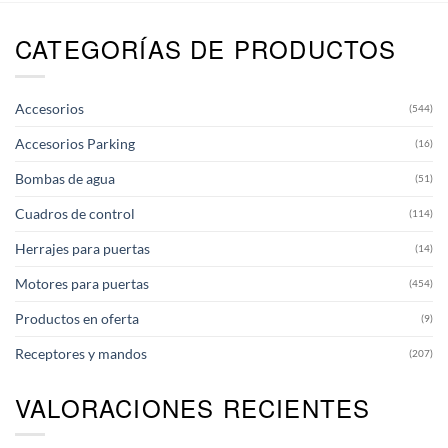
múltiples
variantes.
CATEGORÍAS DE PRODUCTOS
Las
opciones
se
pueden
Accesorios
(544)
elegir
en
Accesorios Parking
(16)
la
página
Bombas de agua
(51)
de
producto
Cuadros de control
(114)
Herrajes para puertas
(14)
Motores para puertas
(454)
Productos en oferta
(9)
Receptores y mandos
(207)
VALORACIONES RECIENTES