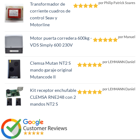
por Philip Patrick Soares
Transformador de
corriente cuadros de
Valorado
control Seav y
con
5
de 5
Motorline
por Manuel
Motor puerta corredera 600kg -
VDS Simply 600 230V
Valorado
con
5
de 5
por LEHMANN Daniel
Clemsa Mutan NT2 S
mando garaje original
Valorado
Mutancode II
con
5
de 5
por LEHMANN Daniel
Kit receptor enchufable
CLEMSA RNE248 con 2
Valorado
mandos NT2 S
con
5
de 5