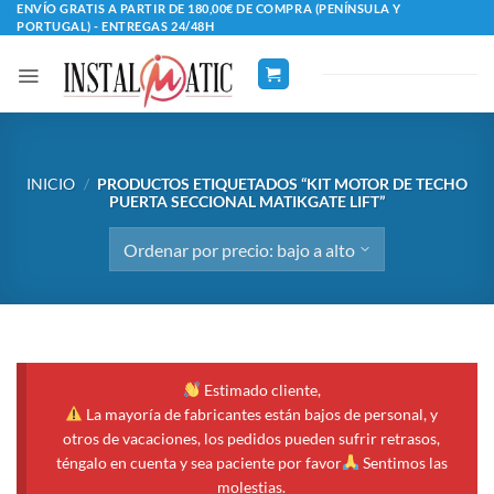
Saltar
ENVÍO GRATIS A PARTIR DE 180,00€ DE COMPRA (PENÍNSULA Y
PORTUGAL) - ENTREGAS 24/48H
al
contenido
INICIO
/
PRODUCTOS ETIQUETADOS “KIT MOTOR DE TECHO
PUERTA SECCIONAL MATIKGATE LIFT”
Estimado cliente,
La mayoría de fabricantes están bajos de personal, y
otros de vacaciones, los pedidos pueden sufrir retrasos,
téngalo en cuenta y sea paciente por favor
Sentimos las
molestias.