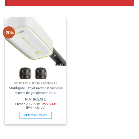
-20%
MOTORES PUERTA SECCIONAL
Matikgate Lift kit motor Brushless
puerta de garaje seccional
MATIKGATE
El
El
Desde
372,68
€
299,24
€
precio
precio
(IVA incluido)
original
actual
era:
es:
VER OPCIONES
372,68€.
299,24€.
Este
producto
tiene