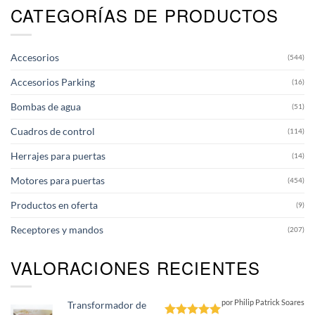
CATEGORÍAS DE PRODUCTOS
Las
opciones
se
pueden
Accesorios
(544)
elegir
en
Accesorios Parking
(16)
la
página
Bombas de agua
(51)
de
producto
Cuadros de control
(114)
Herrajes para puertas
(14)
Motores para puertas
(454)
Productos en oferta
(9)
Receptores y mandos
(207)
VALORACIONES RECIENTES
por Philip Patrick Soares
Transformador de