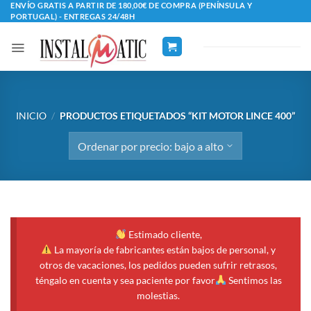
Saltar
ENVÍO GRATIS A PARTIR DE 180,00€ DE COMPRA (PENÍNSULA Y
PORTUGAL) - ENTREGAS 24/48H
al
contenido
INICIO
/
PRODUCTOS ETIQUETADOS “KIT MOTOR LINCE 400”
Estimado cliente,
La mayoría de fabricantes están bajos de personal, y
otros de vacaciones, los pedidos pueden sufrir retrasos,
téngalo en cuenta y sea paciente por favor
Sentimos las
molestias.