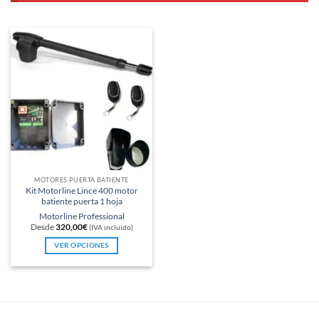
MOTORES PUERTA BATIENTE
Kit Motorline Lince 400 motor
batiente puerta 1 hoja
Motorline Professional
Desde
320,00
€
(IVA incluido)
VER OPCIONES
Este
producto
tiene
múltiples
variantes.