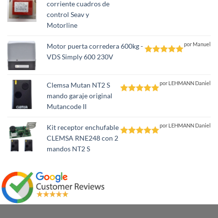
corriente cuadros de
Valorado
control Seav y
con
5
de 5
Motorline
por Manuel
Motor puerta corredera 600kg -
VDS Simply 600 230V
Valorado
con
5
de 5
por LEHMANN Daniel
Clemsa Mutan NT2 S
mando garaje original
Valorado
Mutancode II
con
5
de 5
por LEHMANN Daniel
Kit receptor enchufable
CLEMSA RNE248 con 2
Valorado
mandos NT2 S
con
5
de 5