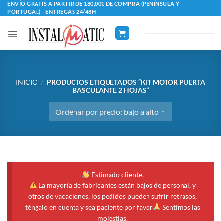
Saltar
ENVÍO GRATIS A PARTIR DE 180,00€ DE COMPRA (PENÍNSULA Y
PORTUGAL) - ENTREGAS 24/48H
al
contenido
INICIO
/
PRODUCTOS ETIQUETADOS “KIT MOTOR PUERTA
BASCULANTE 2 HOJAS”
Estimado cliente,
La mayoría de fabricantes están bajos de personal, y
otros de vacaciones, los pedidos pueden sufrir retrasos,
téngalo en cuenta y sea paciente por favor
Sentimos las
molestias.