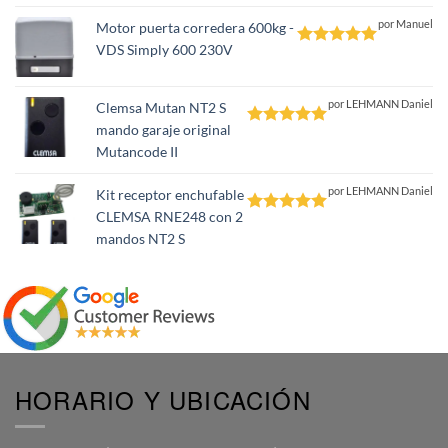
por Manuel
Motor puerta corredera 600kg -
VDS Simply 600 230V
Valorado
con
5
de 5
por LEHMANN Daniel
Clemsa Mutan NT2 S
mando garaje original
Valorado
Mutancode II
con
5
de 5
por LEHMANN Daniel
Kit receptor enchufable
CLEMSA RNE248 con 2
Valorado
mandos NT2 S
con
5
de 5
HORARIO Y UBICACIÓN