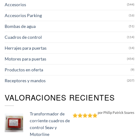
pueden
pueden
Accesorios
(544)
elegir
elegir
en
en
Accesorios Parking
(16)
la
la
página
página
Bombas de agua
(51)
de
de
producto
producto
Cuadros de control
(114)
Herrajes para puertas
(14)
Motores para puertas
(454)
Productos en oferta
(9)
Receptores y mandos
(207)
VALORACIONES RECIENTES
por Philip Patrick Soares
Transformador de
corriente cuadros de
Valorado
control Seav y
con
5
de 5
Motorline