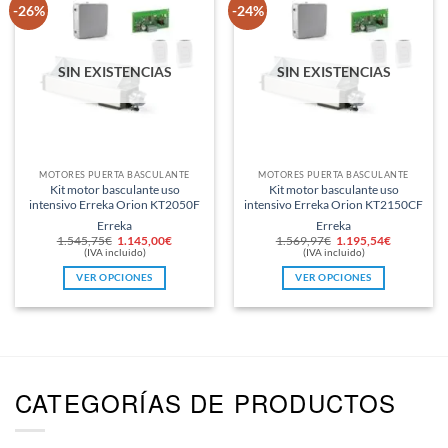
variantes.
-26%
-24%
Las
opciones
se
SIN EXISTENCIAS
SIN EXISTENCIAS
pueden
elegir
en
la
página
MOTORES PUERTA BASCULANTE
MOTORES PUERTA BASCULANTE
de
Kit motor basculante uso
Kit motor basculante uso
producto
intensivo Erreka Orion KT2050F
intensivo Erreka Orion KT2150CF
Erreka
Erreka
El
El
El
El
1.545,75
€
1.145,00
€
1.569,97
€
1.195,54
€
precio
precio
precio
precio
(IVA incluido)
(IVA incluido)
original
actual
original
actual
era:
es:
era:
es:
VER OPCIONES
VER OPCIONES
1.545,75€.
1.145,00€.
1.569,97€.
1.195,54€
Este
Este
producto
producto
tiene
tiene
múltiples
múltiples
variantes.
variantes.
CATEGORÍAS DE PRODUCTOS
Las
Las
opciones
opciones
se
se