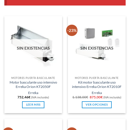
-23%
SIN EXISTENCIAS
SIN EXISTENCIAS
MOTORES PUERTA BASCULANTE
MOTORES PUERTA BASCULANTE
Motor basculante uso intensivo
Kit motor basculante uso
Erreka Orion KT2050F
intensivo Erreka Orion KT2010F
Erreka
Erreka
El
El
752,46
€
1.138,00
€
875,00
€
(IVA incluido)
(IVA incluido)
precio
precio
original
actual
LEER MÁS
VER OPCIONES
era:
es:
1.138,00€.
875,00€.
Este
producto
tiene
múltiples