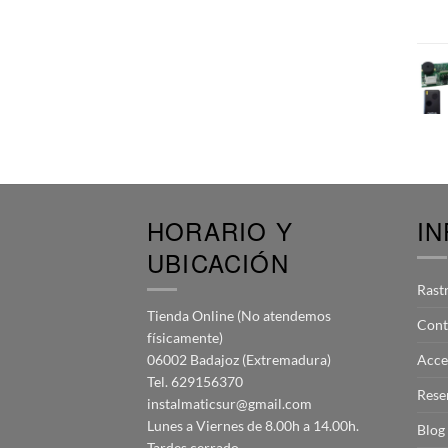
HORARIO Y
I
UBICACIÓN
Rast
Tienda Online (No atendemos
Cont
físicamente)
06002 Badajoz (Extremadura)
Acce
Tel. 629156370
Rese
instalmaticsur@gmail.com
Lunes a Viernes de 8.00h a 14.00h.
Blog
Tardes cerrado.