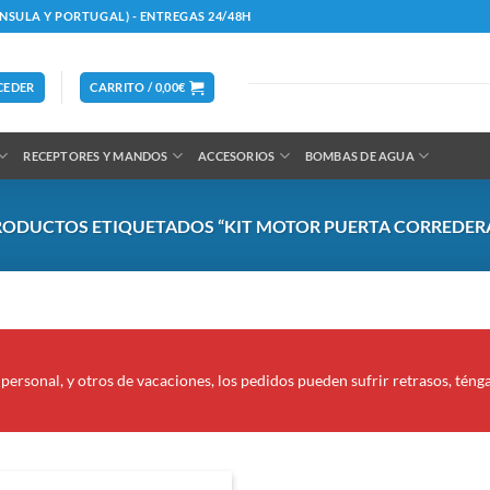
ÍNSULA Y PORTUGAL) - ENTREGAS 24/48H
CEDER
CARRITO /
0,00
€
RECEPTORES Y MANDOS
ACCESORIOS
BOMBAS DE AGUA
ODUCTOS ETIQUETADOS “KIT MOTOR PUERTA CORREDERA
personal, y otros de vacaciones, los pedidos pueden sufrir retrasos, téng