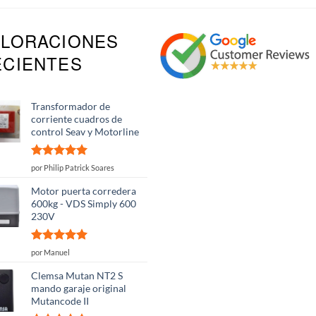
ALORACIONES
ECIENTES
Transformador de
corriente cuadros de
control Seav y Motorline
Valorado
por Philip Patrick Soares
con
5
de 5
Motor puerta corredera
600kg - VDS Simply 600
230V
Valorado
por Manuel
con
5
de 5
Clemsa Mutan NT2 S
mando garaje original
Mutancode II