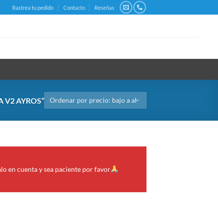
Rastrea tu pedido
Contacto
Reseñas
 V2 AYROS”
alo en cuenta y sea paciente por favor