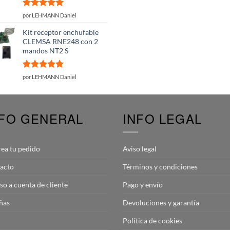
Valorado
por LEHMANN Daniel
con
5
de 5
Kit receptor enchufable
CLEMSA RNE248 con 2
mandos NT2 S
Valorado
por LEHMANN Daniel
con
5
de 5
NFO GENERAL
INFO LEGAL
rea tu pedido
Aviso legal
acto
Términos y condiciones
so a cuenta de cliente
Pago y envío
ñas
Devoluciones y garantía
Política de cookies