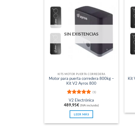
SIN EXISTENCIAS
KITS MOTOR PUERTA CORREDERA
Motor para puerta corredera 800kg –
Kit
Kit V2 Ayros 800
(1)
Valorado
V2 Electrónica
con
5
de 5
489,95
€
(IVA incluido)
LEER MÁS