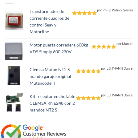
por Philip Patrick Soares
Transformador de
corriente cuadros de
Valorado
control Seav y
con
5
de 5
Motorline
por Manuel
Motor puerta corredera 600kg -
VDS Simply 600 230V
Valorado
con
5
de 5
por LEHMANN Daniel
Clemsa Mutan NT2 S
mando garaje original
Valorado
Mutancode II
con
5
de 5
por LEHMANN Daniel
Kit receptor enchufable
CLEMSA RNE248 con 2
Valorado
mandos NT2 S
con
5
de 5