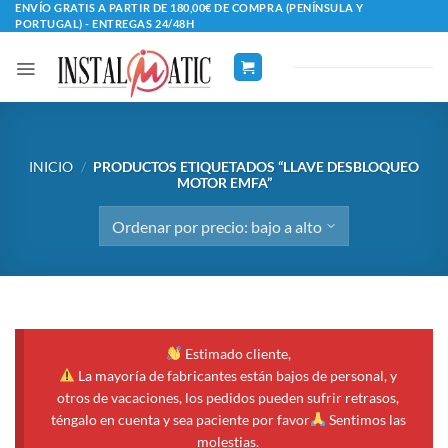
Saltar
ENVÍO GRATIS A PARTIR DE 180,00€ DE COMPRA (PENÍNSULA Y
PORTUGAL) - ENTREGAS 24/48H
al
contenido
INICIO
/
PRODUCTOS ETIQUETADOS “LLAVE DESBLOQUEO
MOTOR EMFA”
Estimado cliente,
La mayoría de fabricantes están bajos de personal, y
otros de vacaciones, los pedidos pueden sufrir retrasos,
téngalo en cuenta y sea paciente por favor
Sentimos las
molestias.