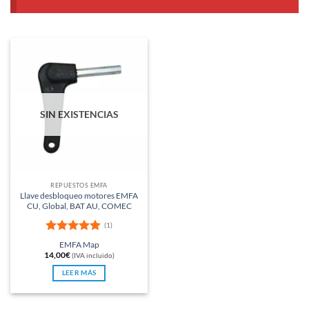
SIN EXISTENCIAS
REPUESTOS EMFA
Llave desbloqueo motores EMFA
CU, Global, BAT AU, COMEC
(1)
Valorado
EMFA Map
con
5
de 5
14,00
€
(IVA incluido)
LEER MÁS