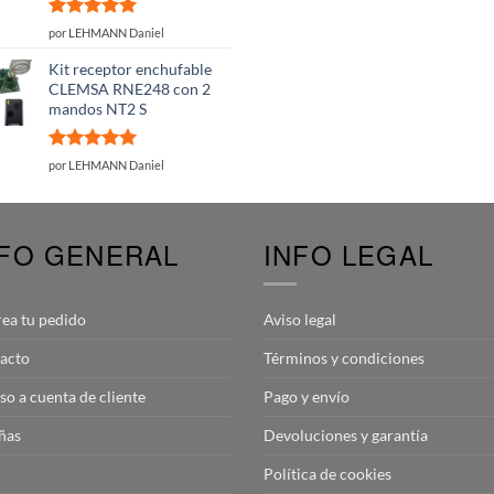
Valorado
por LEHMANN Daniel
con
5
de 5
Kit receptor enchufable
CLEMSA RNE248 con 2
mandos NT2 S
Valorado
por LEHMANN Daniel
con
5
de 5
NFO GENERAL
INFO LEGAL
rea tu pedido
Aviso legal
acto
Términos y condiciones
so a cuenta de cliente
Pago y envío
ñas
Devoluciones y garantía
Política de cookies