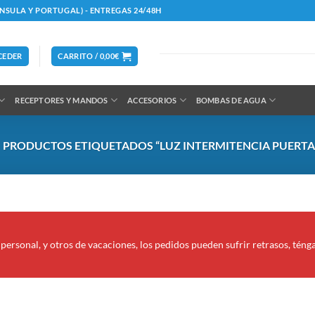
ÍNSULA Y PORTUGAL) - ENTREGAS 24/48H
CEDER
CARRITO /
0,00
€
RECEPTORES Y MANDOS
ACCESORIOS
BOMBAS DE AGUA
PRODUCTOS ETIQUETADOS “LUZ INTERMITENCIA PUERTA
personal, y otros de vacaciones, los pedidos pueden sufrir retrasos, téng