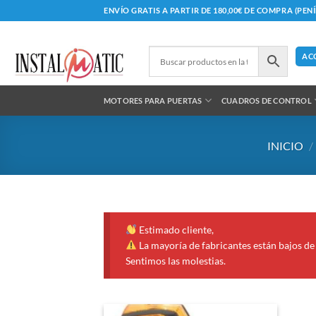
Saltar
ENVÍO GRATIS A PARTIR DE 180,00€ DE COMPRA (PEN
al
contenido
AC
MOTORES PARA PUERTAS
CUADROS DE CONTROL
INICIO
/
Estimado cliente,
La mayoría de fabricantes están bajos de 
Sentimos las molestias.