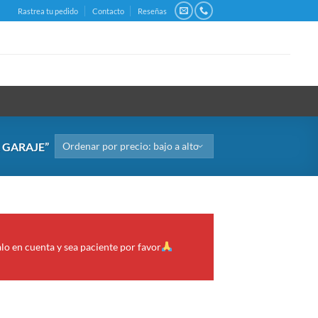
Rastrea tu pedido
Contacto
Reseñas
 GARAJE”
alo en cuenta y sea paciente por favor