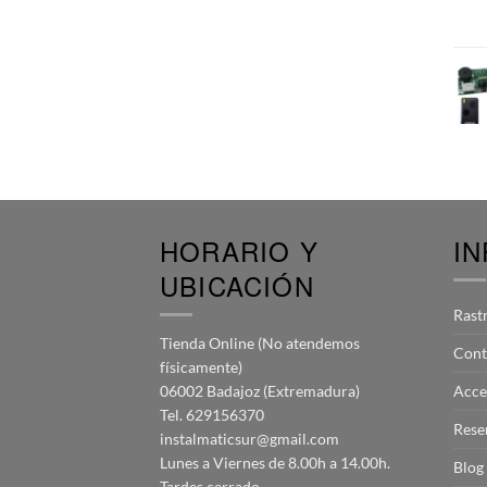
HORARIO Y
I
UBICACIÓN
Rast
Tienda Online (No atendemos
Cont
físicamente)
06002 Badajoz (Extremadura)
Acce
Tel. 629156370
Rese
instalmaticsur@gmail.com
Lunes a Viernes de 8.00h a 14.00h.
Blog
Tardes cerrado.