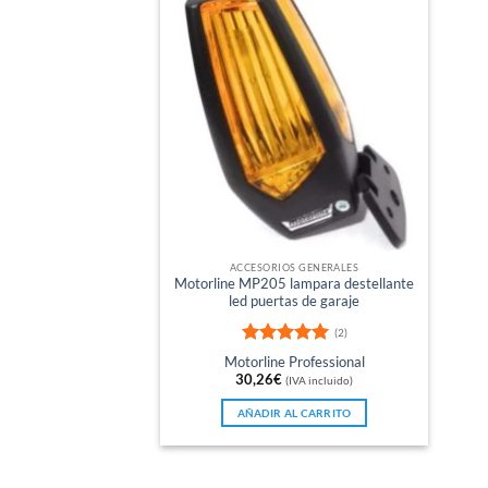
ACCESORIOS GENERALES
Motorline MP205 lampara destellante
led puertas de garaje
(2)
Valorado
Motorline Professional
con
5
de 5
30,26
€
(IVA incluido)
AÑADIR AL CARRITO