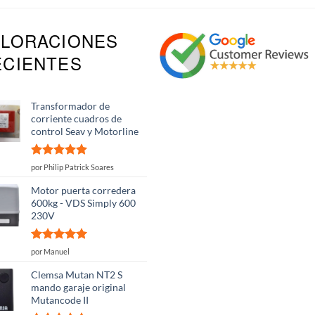
ALORACIONES
ECIENTES
Transformador de
corriente cuadros de
control Seav y Motorline
Valorado
por Philip Patrick Soares
con
5
de 5
Motor puerta corredera
600kg - VDS Simply 600
230V
Valorado
por Manuel
con
5
de 5
Clemsa Mutan NT2 S
mando garaje original
Mutancode II