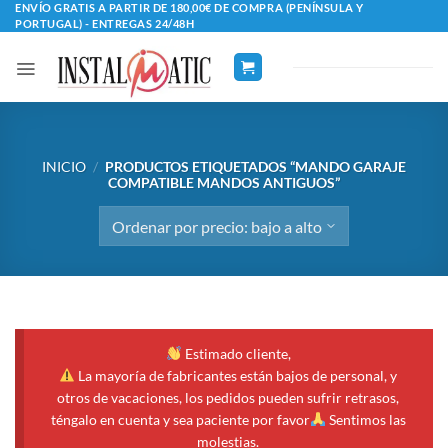
Saltar
ENVÍO GRATIS A PARTIR DE 180,00€ DE COMPRA (PENÍNSULA Y
PORTUGAL) - ENTREGAS 24/48H
al
contenido
INICIO
/
PRODUCTOS ETIQUETADOS “MANDO GARAJE
COMPATIBLE MANDOS ANTIGUOS”
Estimado cliente,
La mayoría de fabricantes están bajos de personal, y
otros de vacaciones, los pedidos pueden sufrir retrasos,
téngalo en cuenta y sea paciente por favor
Sentimos las
molestias.