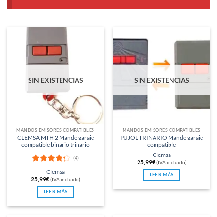
SIN EXISTENCIAS
SIN EXISTENCIAS
MANDOS EMISORES COMPATIBLES
MANDOS EMISORES COMPATIBLES
CLEMSA MTH 2 Mando garaje
PUJOL TRINARIO Mando garaje
compatible binario trinario
compatible
Clemsa
(4)
25,99
€
(IVA incluido)
Valorado
Clemsa
LEER MÁS
con
4.25
25,99
€
(IVA incluido)
de 5
LEER MÁS