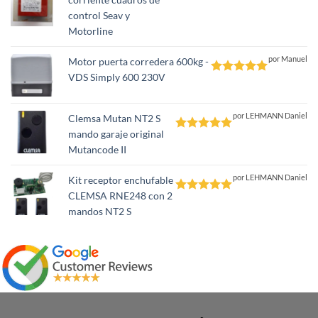
Valorado
control Seav y
con
5
de 5
Motorline
por Manuel
Motor puerta corredera 600kg -
VDS Simply 600 230V
Valorado
con
5
de 5
por LEHMANN Daniel
Clemsa Mutan NT2 S
mando garaje original
Valorado
Mutancode II
con
5
de 5
por LEHMANN Daniel
Kit receptor enchufable
CLEMSA RNE248 con 2
Valorado
mandos NT2 S
con
5
de 5