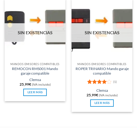
SIN EXISTENCIAS
SIN EXISTENCIAS
MANDOS EMISORES COMPATIBLES
MANDOS EMISORES COMPATIBLES
REMOCON RMS001 Mando
ROPER TRINARIO Mando garaje
garaje compatible
compatible
Clemsa
(1)
25,99
€
(IVA incluido)
Valorado
Clemsa
LEER MÁS
con
4
de
25,99
€
(IVA incluido)
5
LEER MÁS