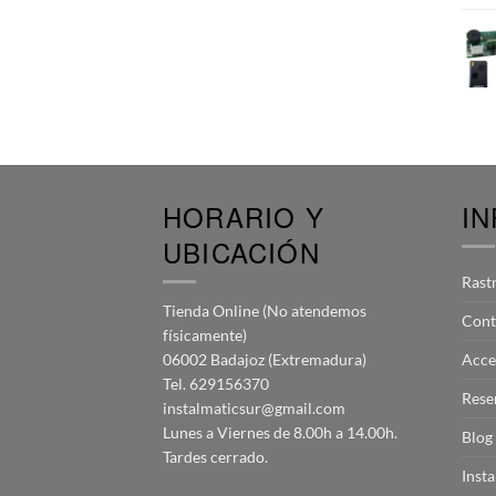
HORARIO Y
I
UBICACIÓN
Rast
Tienda Online (No atendemos
Cont
físicamente)
06002 Badajoz (Extremadura)
Acce
Tel. 629156370
Rese
instalmaticsur@gmail.com
Lunes a Viernes de 8.00h a 14.00h.
Blog
Tardes cerrado.
Inst