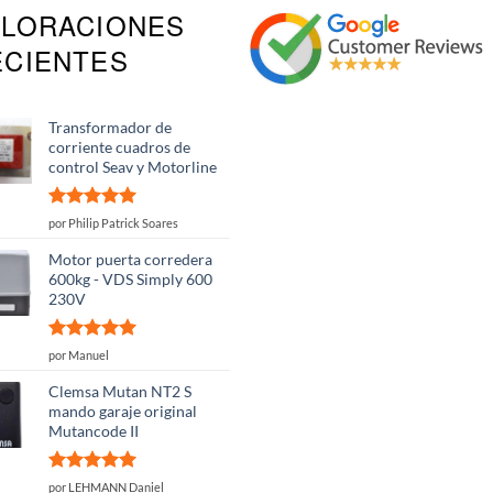
ALORACIONES
ECIENTES
Transformador de
corriente cuadros de
control Seav y Motorline
Valorado
por Philip Patrick Soares
con
5
de 5
Motor puerta corredera
600kg - VDS Simply 600
230V
Valorado
por Manuel
con
5
de 5
Clemsa Mutan NT2 S
mando garaje original
Mutancode II
Valorado
por LEHMANN Daniel