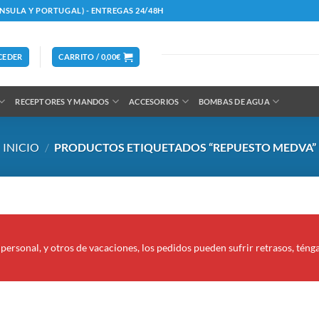
ÍNSULA Y PORTUGAL) - ENTREGAS 24/48H
CEDER
CARRITO /
0,00
€
RECEPTORES Y MANDOS
ACCESORIOS
BOMBAS DE AGUA
INICIO
/
PRODUCTOS ETIQUETADOS “REPUESTO MEDVA”
personal, y otros de vacaciones, los pedidos pueden sufrir retrasos, téng