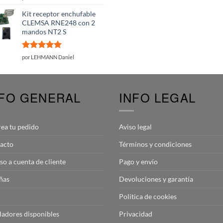
con
5
de 5
Kit receptor enchufable
CLEMSA RNE248 con 2
mandos NT2 S
Valorado
por LEHMANN Daniel
con
5
de 5
NFO GENERAL
INFO LEGAL
rea tu pedido
Aviso legal
acto
Términos y condiciones
so a cuenta de cliente
Pago y envío
ñas
Devoluciones y garantía
Política de cookies
aladores disponibles
Privacidad