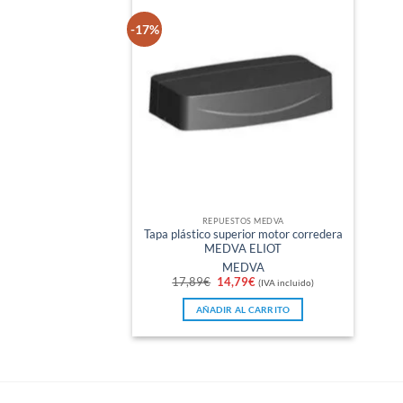
-17%
REPUESTOS MEDVA
Tapa plástico superior motor corredera
MEDVA ELIOT
MEDVA
El
El
17,89
€
14,79
€
(IVA incluido)
precio
precio
original
actual
AÑADIR AL CARRITO
era:
es:
17,89€.
14,79€.