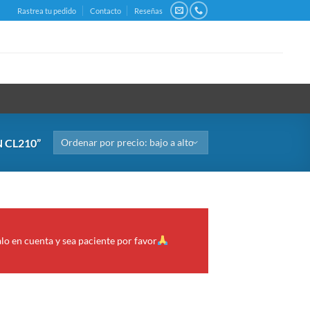
Rastrea tu pedido
Contacto
Reseñas
 CL210”
alo en cuenta y sea paciente por favor