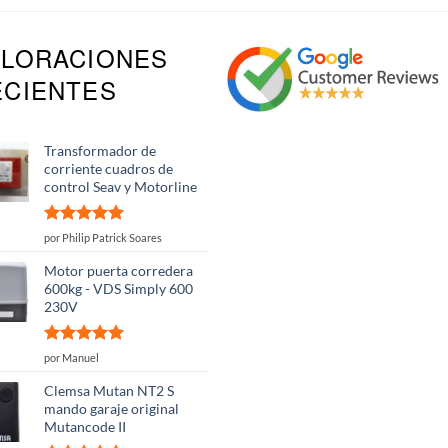
ALORACIONES
ECIENTES
Transformador de
corriente cuadros de
control Seav y Motorline
Valorado
por Philip Patrick Soares
con
5
de 5
Motor puerta corredera
600kg - VDS Simply 600
230V
Valorado
por Manuel
con
5
de 5
Clemsa Mutan NT2 S
mando garaje original
Mutancode II