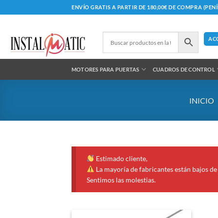
Saltar
ENVÍO GRATIS A PARTIR DE 180,00€ DE COMPRA (PEN
al
contenido
AC
MOTORES PARA PUERTAS
CUADROS DE CONTROL
INICIO
Estimado cliente,
La mayoría de fabricantes están bajos de 
Sentimos las molestias.