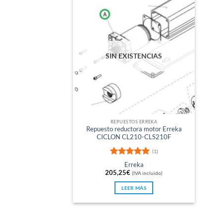
SIN EXISTENCIAS
REPUESTOS ERREKA
Repuesto reductora motor Erreka
CICLON CL210-CLS210F
(1)
Valorado
Erreka
con
5
de 5
205,25
€
(IVA incluido)
LEER MÁS