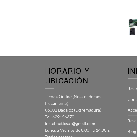
HORARIO Y
I
UBICACIÓN
Rast
Tienda Online (No atendemos
Cont
físicamente)
06002 Badajoz (Extremadura)
Acce
Tel. 629156370
Rese
instalmaticsur@gmail.com
Lunes a Viernes de 8.00h a 14.00h.
Blog
Tardes cerrado.