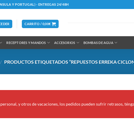
ÍNSULA Y PORTUGAL) - ENTREGAS 24/48H
CEDER
CARRITO /
0,00
€
RECEPTORES Y MANDOS
ACCESORIOS
BOMBAS DE AGUA
/
PRODUCTOS ETIQUETADOS “REPUESTOS ERREKA CICLON
personal, y otros de vacaciones, los pedidos pueden sufrir retrasos, téng