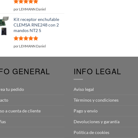
Valorado
por LEHMANN Daniel
con
5
de 5
Kit receptor enchufable
CLEMSA RNE248 con 2
mandos NT2 S
Valorado
por LEHMANN Daniel
con
5
de 5
NFO GENERAL
INFO LEGAL
rea tu pedido
Aviso legal
acto
Términos y condiciones
so a cuenta de cliente
Pago y envío
ñas
Devoluciones y garantía
Política de cookies