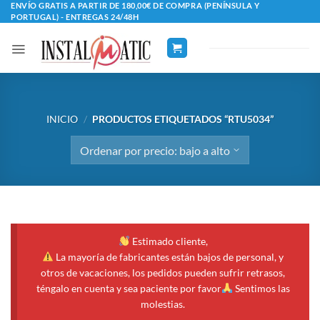
Saltar
ENVÍO GRATIS A PARTIR DE 180,00€ DE COMPRA (PENÍNSULA Y
PORTUGAL) - ENTREGAS 24/48H
al
contenido
INICIO
/
PRODUCTOS ETIQUETADOS “RTU5034”
Estimado cliente,
La mayoría de fabricantes están bajos de personal, y
otros de vacaciones, los pedidos pueden sufrir retrasos,
téngalo en cuenta y sea paciente por favor
Sentimos las
molestias.