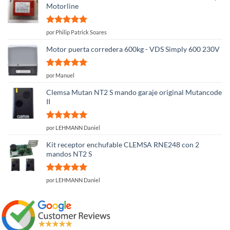
Motorline
Valorado
por Philip Patrick Soares
con
5
de 5
Motor puerta corredera 600kg - VDS Simply 600 230V
Valorado
por Manuel
con
5
de 5
Clemsa Mutan NT2 S mando garaje original Mutancode
II
Valorado
por LEHMANN Daniel
con
5
de 5
Kit receptor enchufable CLEMSA RNE248 con 2
mandos NT2 S
Valorado
por LEHMANN Daniel
con
5
de 5