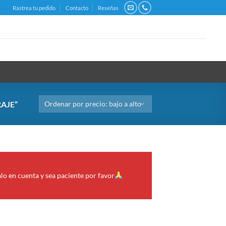
Rastrea tu pedido
Contacto
Reseñas
AJE”
alo en cuenta y sea paciente por favor