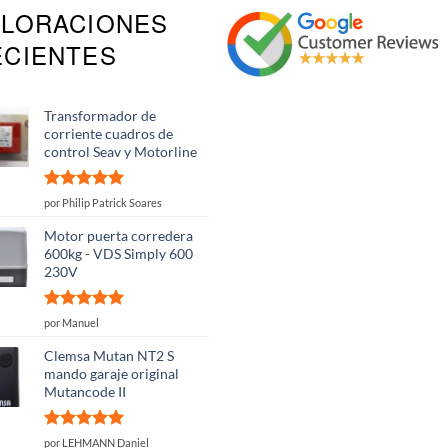
ALORACIONES
ECIENTES
Transformador de
corriente cuadros de
control Seav y Motorline
Valorado
por Philip Patrick Soares
con
5
de 5
Motor puerta corredera
600kg - VDS Simply 600
230V
Valorado
por Manuel
con
5
de 5
Clemsa Mutan NT2 S
mando garaje original
Mutancode II
Valorado
por LEHMANN Daniel