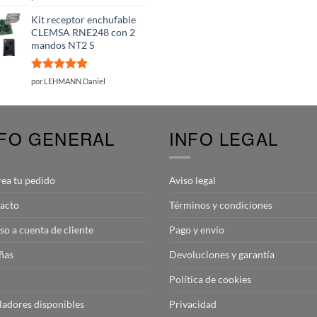
con
5
de 5
Kit receptor enchufable
CLEMSA RNE248 con 2
mandos NT2 S
Valorado
por LEHMANN Daniel
con
5
de 5
NFO GENERAL
INFO LEGAL
rea tu pedido
Aviso legal
acto
Términos y condiciones
so a cuenta de cliente
Pago y envío
ñas
Devoluciones y garantía
Política de cookies
aladores disponibles
Privacidad