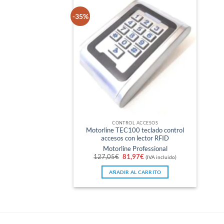
-35%
CONTROL ACCESOS
Motorline TEC100 teclado control
accesos con lector RFID
Motorline Professional
El
El
127,05
€
81,97
€
(IVA incluido)
precio
precio
original
actual
AÑADIR AL CARRITO
era:
es:
127,05€.
81,97€.