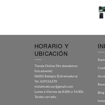
HORARIO Y
I
UBICACIÓN
Rast
Tienda Online (No atendemos
Cont
físicamente)
06002 Badajoz (Extremadura)
Acce
Tel. 629156370
Rese
instalmaticsur@gmail.com
Lunes a Viernes de 8.00h a 14.00h.
Blog
Tardes cerrado.
Inst