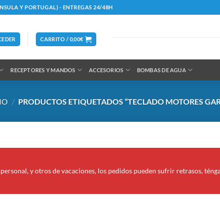
ÍNSULA Y PORTUGAL) - ENTREGAS 24/48H
CEDER
CARRITO /
0,00
€
RECEPTORES Y MANDOS
ACCESORIOS
BOMBAS DE AGUA
IO
/
PRODUCTOS ETIQUETADOS “TECLADO MOTORES GAR
personal, y otros de vacaciones, los pedidos pueden sufrir retrasos, téng