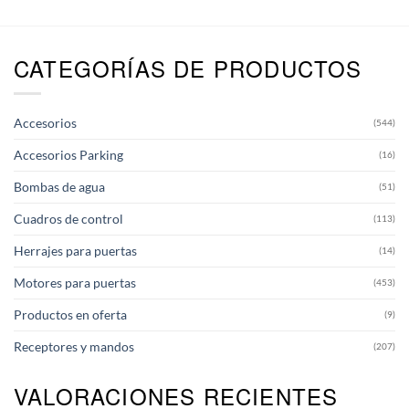
tiene
múltiples
variantes.
CATEGORÍAS DE PRODUCTOS
Las
opciones
se
pueden
Accesorios
(544)
elegir
en
Accesorios Parking
(16)
la
página
Bombas de agua
(51)
de
producto
Cuadros de control
(113)
Herrajes para puertas
(14)
Motores para puertas
(453)
Productos en oferta
(9)
Receptores y mandos
(207)
VALORACIONES RECIENTES