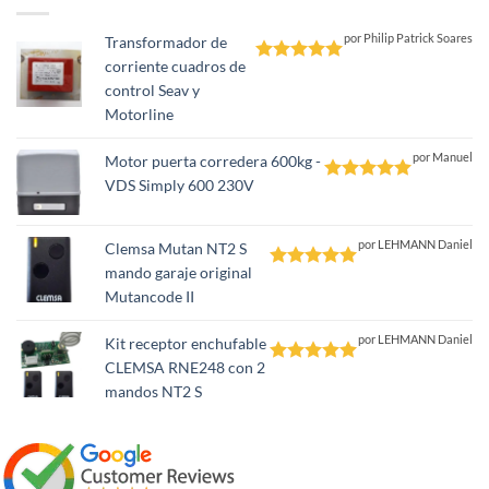
por Philip Patrick Soares
Transformador de
corriente cuadros de
Valorado
control Seav y
con
5
de 5
Motorline
por Manuel
Motor puerta corredera 600kg -
VDS Simply 600 230V
Valorado
con
5
de 5
por LEHMANN Daniel
Clemsa Mutan NT2 S
mando garaje original
Valorado
Mutancode II
con
5
de 5
por LEHMANN Daniel
Kit receptor enchufable
CLEMSA RNE248 con 2
Valorado
mandos NT2 S
con
5
de 5