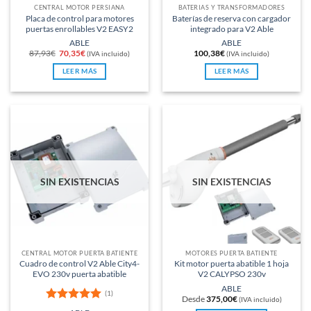
CENTRAL MOTOR PERSIANA
BATERÍAS Y TRANSFORMADORES
Placa de control para motores
Baterías de reserva con cargador
puertas enrollables V2 EASY2
integrado para V2 Able
ABLE
ABLE
El
El
87,93
€
70,35
€
100,38
€
(IVA incluido)
(IVA incluido)
precio
precio
original
actual
LEER MÁS
LEER MÁS
era:
es:
87,93€.
70,35€.
SIN EXISTENCIAS
SIN EXISTENCIAS
CENTRAL MOTOR PUERTA BATIENTE
MOTORES PUERTA BATIENTE
Cuadro de control V2 Able City4-
Kit motor puerta abatible 1 hoja
EVO 230v puerta abatible
V2 CALYPSO 230v
ABLE
(1)
Desde
375,00
€
(IVA incluido)
Valorado