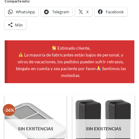
Comparte esto:
WhatsApp
Telegram
X
Facebook
Más
Estimado cliente,
La mayoría de fabricantes están bajos de personal, y
otros de vacaciones, los pedidos pueden sufrir retrasos,
téngalo en cuenta y sea paciente por favor
Sentimos las
molestias.
-26%
SIN EXISTENCIAS
SIN EXISTENCIAS