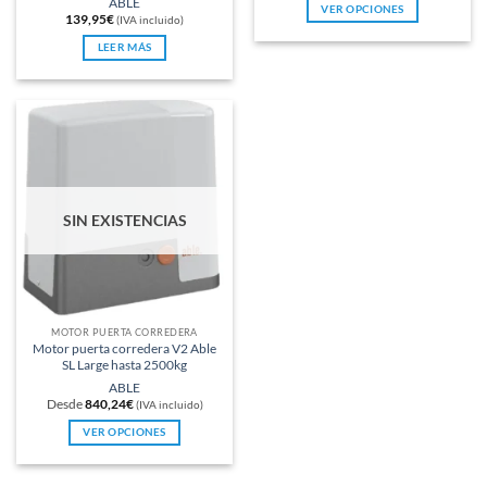
ABLE
VER OPCIONES
con
5
de 5
139,95
€
(IVA incluido)
Este
LEER MÁS
producto
tiene
múltiples
variantes.
Las
opciones
se
pueden
elegir
SIN EXISTENCIAS
en
la
página
de
producto
MOTOR PUERTA CORREDERA
Motor puerta corredera V2 Able
SL Large hasta 2500kg
ABLE
Desde
840,24
€
(IVA incluido)
VER OPCIONES
Este
producto