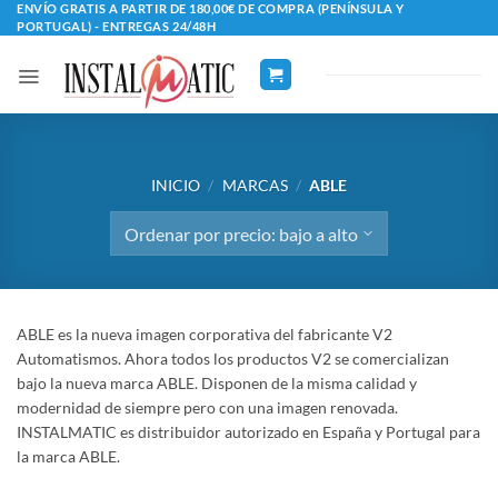
Saltar
ENVÍO GRATIS A PARTIR DE 180,00€ DE COMPRA (PENÍNSULA Y
PORTUGAL) - ENTREGAS 24/48H
al
contenido
INICIO
/
MARCAS
/
ABLE
ABLE es la nueva imagen corporativa del fabricante V2
Automatismos. Ahora todos los productos V2 se comercializan
bajo la nueva marca ABLE. Disponen de la misma calidad y
modernidad de siempre pero con una imagen renovada.
INSTALMATIC es distribuidor autorizado en España y Portugal para
la marca ABLE.