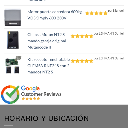
por Manuel
Motor puerta corredera 600kg -
VDS Simply 600 230V
Valorado
con
5
de 5
por LEHMANN Daniel
Clemsa Mutan NT2 S
mando garaje original
Valorado
Mutancode II
con
5
de 5
por LEHMANN Daniel
Kit receptor enchufable
CLEMSA RNE248 con 2
Valorado
mandos NT2 S
con
5
de 5
HORARIO Y UBICACIÓN