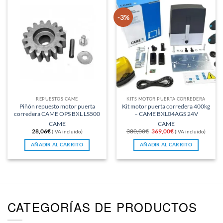
-3%
REPUESTOS CAME
KITS MOTOR PUERTA CORREDERA
Piñón repuesto motor puerta
Kit motor puerta corredera 400kg
corredera CAME OPS BXL LS500
– CAME BXL04AGS 24V
CAME
CAME
El
El
28,06
€
380,00
€
369,00
€
(IVA incluido)
(IVA incluido)
precio
precio
original
actual
AÑADIR AL CARRITO
AÑADIR AL CARRITO
era:
es:
380,00€.
369,00€.
CATEGORÍAS DE PRODUCTOS