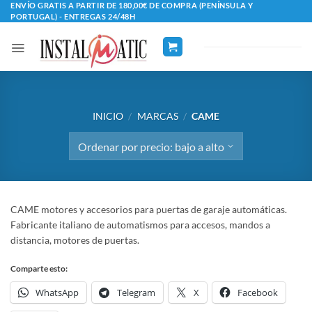
Saltar
ENVÍO GRATIS A PARTIR DE 180,00€ DE COMPRA (PENÍNSULA Y
PORTUGAL) - ENTREGAS 24/48H
al
contenido
INICIO
/
MARCAS
/
CAME
CAME motores y accesorios para puertas de garaje automáticas.
Fabricante italiano de automatismos para accesos, mandos a
distancia, motores de puertas.
Comparte esto:
WhatsApp
Telegram
X
Facebook