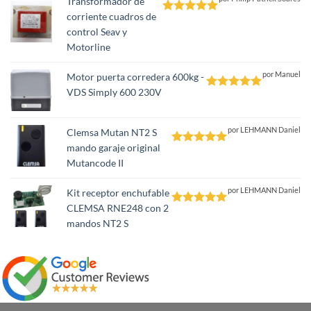
Transformador de
corriente cuadros de
Valorado
control Seav y
con
5
de 5
Motorline
por Manuel
Motor puerta corredera 600kg -
VDS Simply 600 230V
Valorado
con
5
de 5
por LEHMANN Daniel
Clemsa Mutan NT2 S
mando garaje original
Valorado
Mutancode II
con
5
de 5
por LEHMANN Daniel
Kit receptor enchufable
CLEMSA RNE248 con 2
Valorado
mandos NT2 S
con
5
de 5