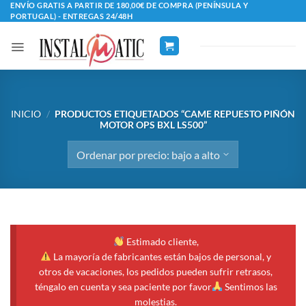
Saltar
ENVÍO GRATIS A PARTIR DE 180,00€ DE COMPRA (PENÍNSULA Y
PORTUGAL) - ENTREGAS 24/48H
al
contenido
INICIO
/
PRODUCTOS ETIQUETADOS “CAME REPUESTO PIÑÓN
MOTOR OPS BXL LS500”
Estimado cliente,
La mayoría de fabricantes están bajos de personal, y
otros de vacaciones, los pedidos pueden sufrir retrasos,
téngalo en cuenta y sea paciente por favor
Sentimos las
molestias.