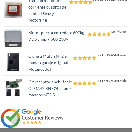
Transformador de
corriente cuadros de
Valorado
control Seav y
con
5
de 5
Motorline
por Manuel
Motor puerta corredera 600kg -
VDS Simply 600 230V
Valorado
con
5
de 5
por LEHMANN Daniel
Clemsa Mutan NT2 S
mando garaje original
Valorado
Mutancode II
con
5
de 5
por LEHMANN Daniel
Kit receptor enchufable
CLEMSA RNE248 con 2
Valorado
mandos NT2 S
con
5
de 5