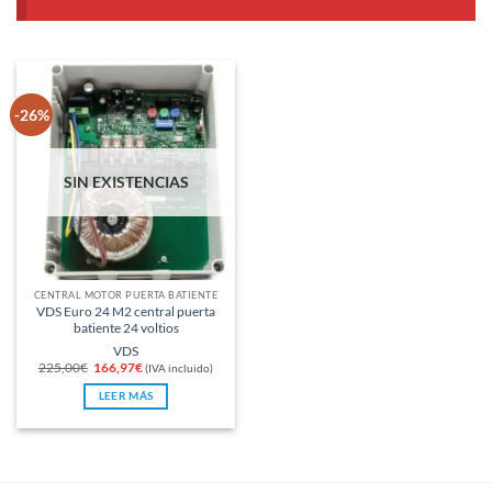
-26%
SIN EXISTENCIAS
CENTRAL MOTOR PUERTA BATIENTE
VDS Euro 24 M2 central puerta
batiente 24 voltios
VDS
El
El
225,00
€
166,97
€
(IVA incluido)
precio
precio
original
actual
LEER MÁS
era:
es:
225,00€.
166,97€.