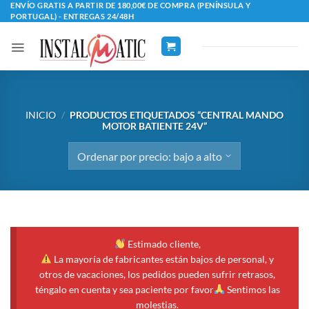
Saltar
ENVÍO GRATIS A PARTIR DE 180,00€ DE COMPRA (PENÍNSULA Y
PORTUGAL) - ENTREGAS 24/48H
al
contenido
INICIO
/
PRODUCTOS ETIQUETADOS “CENTRAL MANDO
MOTOR BATIENTE 24V”
Estimado cliente,
La mayoría de fabricantes están bajos de personal, y
otros de vacaciones, los pedidos pueden sufrir retrasos,
téngalo en cuenta y sea paciente por favor
Sentimos las
molestias.