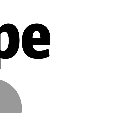
Stripe
MasterCard