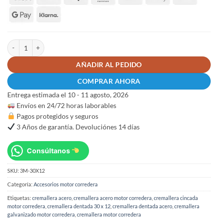
Pack 3 metros cremallera acero motor corredera cantidad
AÑADIR AL PEDIDO
COMPRAR AHORA
Entrega estimada el 10 - 11 agosto, 2026
Envíos en 24/72 horas laborables
Pagos protegidos y seguros
3 Años de garantía. Devoluciónes 14 días
Consúltanos
SKU:
3M-30X12
Categoría:
Accesorios motor corredera
Etiquetas:
cremallera acero
,
cremallera acero motor corredera
,
cremallera cincada
motor corredera
,
cremallera dentada 30 x 12
,
cremallera dentada acero
,
cremallera
galvanizado motor corredera
,
cremallera motor corredera