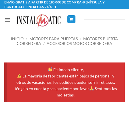
Saltar
ENVÍO GRATIS A PARTIR DE 180,00€ DE COMPRA (PENÍNSULA Y
PORTUGAL) - ENTREGAS 24/48H
al
contenido
INICIO
/
MOTORES PARA PUERTAS
/
MOTORES PUERTA
CORREDERA
/
ACCESORIOS MOTOR CORREDERA
Estimado cliente,
La mayoría de fabricantes están bajos de personal, y
otros de vacaciones, los pedidos pueden sufrir retrasos,
téngalo en cuenta y sea paciente por favor
Sentimos las
molestias.