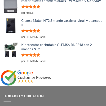
Motor puerta corredera 600kg - VDS Simply 600 230V
Valorado
por Manuel
con
5
de 5
Clemsa Mutan NT2 S mando garaje original Mutancode
II
Valorado
por LEHMANN Daniel
con
5
de 5
Kit receptor enchufable CLEMSA RNE248 con 2
mandos NT2 S
Valorado
por LEHMANN Daniel
con
5
de 5
HORARIO Y UBICACIÓN