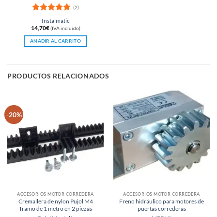
(2)
Valorado
Instalmatic
con
5
de 5
14,70
€
(IVA incluido)
AÑADIR AL CARRITO
PRODUCTOS RELACIONADOS
-20%
ACCESORIOS MOTOR CORREDERA
ACCESORIOS MOTOR CORREDERA
Cremallera de nylon Pujol M4
Freno hidráulico para motores de
Tramo de 1 metro en 2 piezas
puertas correderas