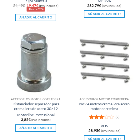
Pujol Muntalà
MEDVA
El
El
24,49
€
19,47
€
282,79
€
(IVA incluido)
(IVA incluido)
precio
precio
Ahorra 20%
original
actual
AÑADIR AL CARRITO
era:
es:
AÑADIR AL CARRITO
24,49€.
19,47€.
ACCESORIOS MOTOR CORREDERA
ACCESORIOS MOTOR CORREDERA
Distanciador separador para
Pack 4 metros cremallera acero
cremallera de acero 30×12
motor corredera
Motorline Professional
(2)
3,85
€
(IVA incluido)
Valora
VDS
AÑADIR AL CARRITO
do con
58,95
€
(IVA incluido)
3
de 5
AÑADIR AL CARRITO