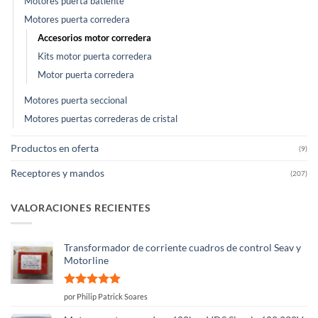
Motores puerta batiente
Motores puerta corredera
Accesorios motor corredera
Kits motor puerta corredera
Motor puerta corredera
Motores puerta seccional
Motores puertas correderas de cristal
Productos en oferta
(9)
Receptores y mandos
(207)
VALORACIONES RECIENTES
Transformador de corriente cuadros de control Seav y
Motorline
Valorado
por Philip Patrick Soares
con
5
de 5