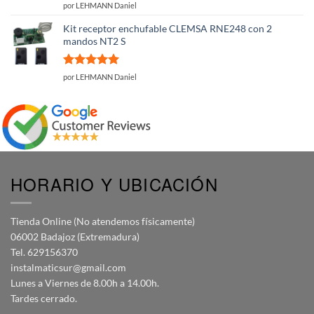
Valorado
por LEHMANN Daniel
con
5
de 5
Kit receptor enchufable CLEMSA RNE248 con 2
mandos NT2 S
Valorado
por LEHMANN Daniel
con
5
de 5
HORARIO Y UBICACIÓN
Tienda Online (No atendemos físicamente)
06002 Badajoz (Extremadura)
Tel. 629156370
instalmaticsur@gmail.com
Lunes a Viernes de 8.00h a 14.00h.
Tardes cerrado.