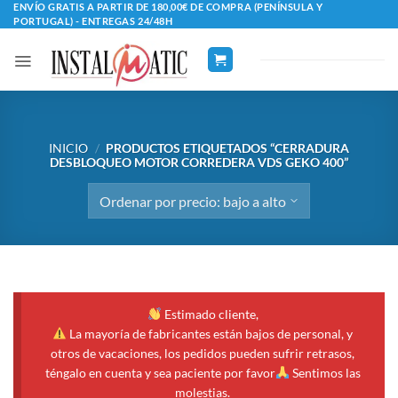
Saltar
ENVÍO GRATIS A PARTIR DE 180,00€ DE COMPRA (PENÍNSULA Y
PORTUGAL) - ENTREGAS 24/48H
al
contenido
INICIO
/
PRODUCTOS ETIQUETADOS “CERRADURA
DESBLOQUEO MOTOR CORREDERA VDS GEKO 400”
Estimado cliente,
La mayoría de fabricantes están bajos de personal, y
otros de vacaciones, los pedidos pueden sufrir retrasos,
téngalo en cuenta y sea paciente por favor
Sentimos las
molestias.