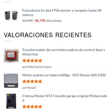
Fotocélulas Erreka FT06 emisor y receptor hasta 30
metros
El
El
62,92
€
46,79
€
(IVA incluido)
precio
precio
original
actual
VALORACIONES RECIENTES
era:
es:
62,92€.
46,79€.
Transformador de corriente cuadros de control Seav y
Motorline
Valorado
por Philip Patrick Soares
con
5
de 5
Motor puerta corredera 600kg - VDS Simply 600 230V
Valorado
por Manuel
con
5
de 5
Clemsa Mutan NT2 S mando garaje original Mutancode
II