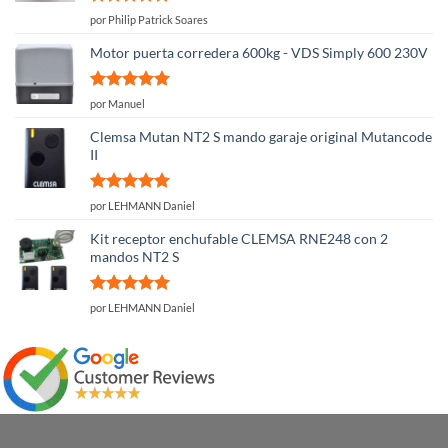
Valorado
por Philip Patrick Soares
con
5
de 5
Motor puerta corredera 600kg - VDS Simply 600 230V
Valorado
por Manuel
con
5
de 5
Clemsa Mutan NT2 S mando garaje original Mutancode
II
Valorado
por LEHMANN Daniel
con
5
de 5
Kit receptor enchufable CLEMSA RNE248 con 2
mandos NT2 S
Valorado
por LEHMANN Daniel
con
5
de 5