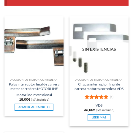
SIN EXISTENCIAS
ACCESORIOS MOTOR CORREDERA
ACCESORIOS MOTOR CORREDERA
Palas interruptor final de carrera
Chapas interruptor final de
motor corredera MOTORLINE
carrera motores corredera VDS
Motorline Professional
(1)
18,00
€
(IVA incluido)
Valorado
VDS
AÑADIR AL CARRITO
con
5
de 5
36,00
€
(IVA incluido)
LEER MÁS