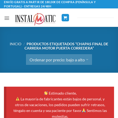
Saltar
ENVÍO GRATIS A PARTIR DE 180,00€ DE COMPRA (PENÍNSULA Y
PORTUGAL) - ENTREGAS 24/48H
al
contenido
INICIO
/
PRODUCTOS ETIQUETADOS “CHAPAS FINAL DE
CARRERA MOTOR PUERTA CORREDERA”
Estimado cliente,
La mayoría de fabricantes están bajos de personal, y
otros de vacaciones, los pedidos pueden sufrir retrasos,
téngalo en cuenta y sea paciente por favor
Sentimos las
molestias.