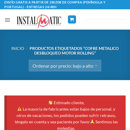
Saltar
ENVÍO GRATIS A PARTIR DE 180,00€ DE COMPRA (PENÍNSULA Y
PORTUGAL) - ENTREGAS 24/48H
al
contenido
INICIO
/
PRODUCTOS ETIQUETADOS “COFRE METALICO
DESBLOQUEO MOTOR ROLLING”
Estimado cliente,
La mayoría de fabricantes están bajos de personal, y
otros de vacaciones, los pedidos pueden sufrir retrasos,
téngalo en cuenta y sea paciente por favor
Sentimos las
molestias.