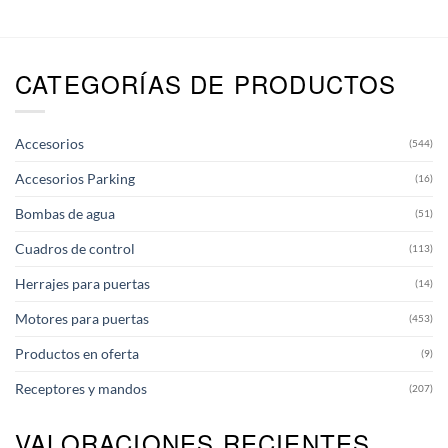
tiene
múltiples
variantes.
CATEGORÍAS DE PRODUCTOS
Las
opciones
se
pueden
Accesorios
(544)
elegir
en
Accesorios Parking
(16)
la
página
Bombas de agua
(51)
de
producto
Cuadros de control
(113)
Herrajes para puertas
(14)
Motores para puertas
(453)
Productos en oferta
(9)
Receptores y mandos
(207)
VALORACIONES RECIENTES