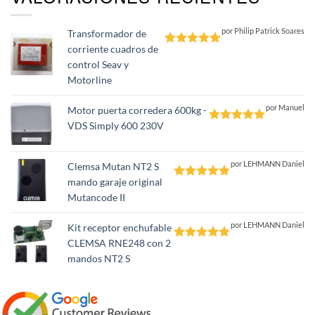
por Philip Patrick Soares
Transformador de
corriente cuadros de
Valorado
control Seav y
con
5
de 5
Motorline
por Manuel
Motor puerta corredera 600kg -
VDS Simply 600 230V
Valorado
con
5
de 5
por LEHMANN Daniel
Clemsa Mutan NT2 S
mando garaje original
Valorado
Mutancode II
con
5
de 5
por LEHMANN Daniel
Kit receptor enchufable
CLEMSA RNE248 con 2
Valorado
mandos NT2 S
con
5
de 5