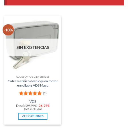
-10%
SIN EXISTENCIAS
ACCESORIOS GENERALES
Cofre metalico desbloqueo motor
enrollable VDS Maya
(2)
Valorado
VDS
con
5
de 5
El
El
Desde
29,99
€
26,97
€
precio
precio
(IVA incluido)
original
actual
era:
es:
VER OPCIONES
29,99€.
26,97€.
Este
producto