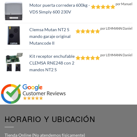
por Manuel
Motor puerta corredera 600kg -
VDS Simply 600 230V
Valorado
con
5
de 5
por LEHMANN Daniel
Clemsa Mutan NT2 S
mando garaje original
Valorado
Mutancode II
con
5
de 5
por LEHMANN Daniel
Kit receptor enchufable
CLEMSA RNE248 con 2
Valorado
mandos NT2 S
con
5
de 5
HORARIO Y UBICACIÓN
Tienda Online (No atendemos físicamente)