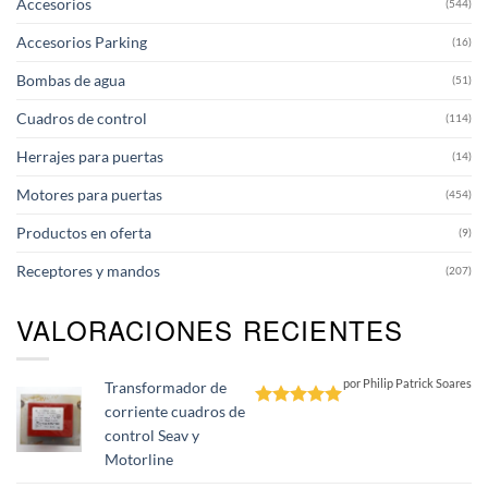
Accesorios
(544)
Accesorios Parking
(16)
Bombas de agua
(51)
Cuadros de control
(114)
Herrajes para puertas
(14)
Motores para puertas
(454)
Productos en oferta
(9)
Receptores y mandos
(207)
VALORACIONES RECIENTES
por Philip Patrick Soares
Transformador de
corriente cuadros de
Valorado
control Seav y
con
5
de 5
Motorline