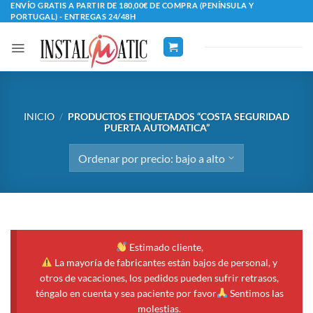
Saltar
ENVÍO GRATIS A PARTIR DE 180,00€ DE COMPRA (PENÍNSULA Y
PORTUGAL) - ENTREGAS 24/48H
al
contenido
INICIO
/
PRODUCTOS ETIQUETADOS “COSTA SEGURIDAD
PUERTA AUTOMATICA”
Estimado cliente,
La mayoría de fabricantes están bajos de personal, y
otros de vacaciones, los pedidos pueden sufrir retrasos,
téngalo en cuenta y sea paciente por favor
Sentimos las
molestias.