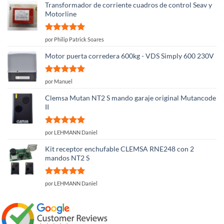
Transformador de corriente cuadros de control Seav y
Motorline
Valorado
por Philip Patrick Soares
con
5
de 5
Motor puerta corredera 600kg - VDS Simply 600 230V
Valorado
por Manuel
con
5
de 5
Clemsa Mutan NT2 S mando garaje original Mutancode
II
Valorado
por LEHMANN Daniel
con
5
de 5
Kit receptor enchufable CLEMSA RNE248 con 2
mandos NT2 S
Valorado
por LEHMANN Daniel
con
5
de 5