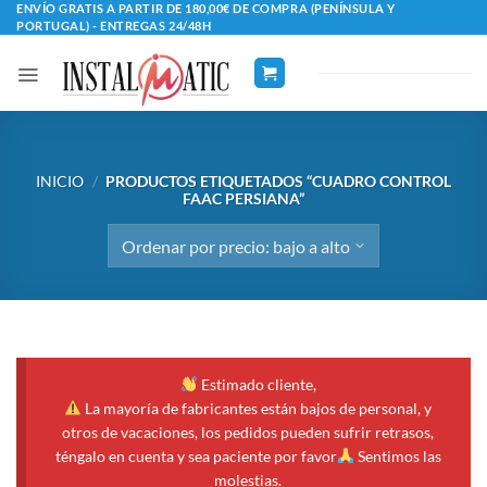
Saltar
ENVÍO GRATIS A PARTIR DE 180,00€ DE COMPRA (PENÍNSULA Y
PORTUGAL) - ENTREGAS 24/48H
al
contenido
INICIO
/
PRODUCTOS ETIQUETADOS “CUADRO CONTROL
FAAC PERSIANA”
Estimado cliente,
La mayoría de fabricantes están bajos de personal, y
otros de vacaciones, los pedidos pueden sufrir retrasos,
téngalo en cuenta y sea paciente por favor
Sentimos las
molestias.