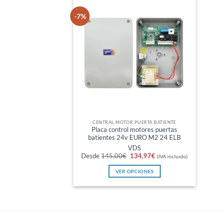
-7%
CENTRAL MOTOR PUERTA BATIENTE
Placa control motores puertas
batientes 24v EURO M2 24 ELB
VDS
El
El
Desde
145,00
€
134,97
€
(IVA incluido)
precio
precio
original
actual
VER OPCIONES
era:
es:
145,00€.
134,97€.
Este
producto
tiene
múltiples
variantes.