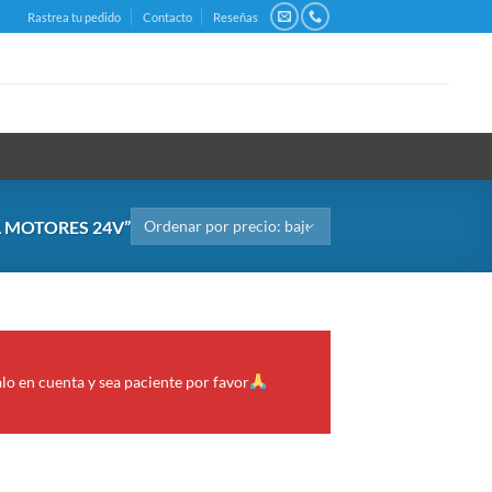
Rastrea tu pedido
Contacto
Reseñas
 MOTORES 24V”
alo en cuenta y sea paciente por favor