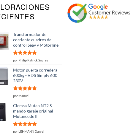
ALORACIONES
ECIENTES
Transformador de
corriente cuadros de
control Seav y Motorline
Valorado
por Philip Patrick Soares
con
5
de 5
Motor puerta corredera
600kg - VDS Simply 600
230V
Valorado
por Manuel
con
5
de 5
Clemsa Mutan NT2 S
mando garaje original
Mutancode II
Valorado
por LEHMANN Daniel