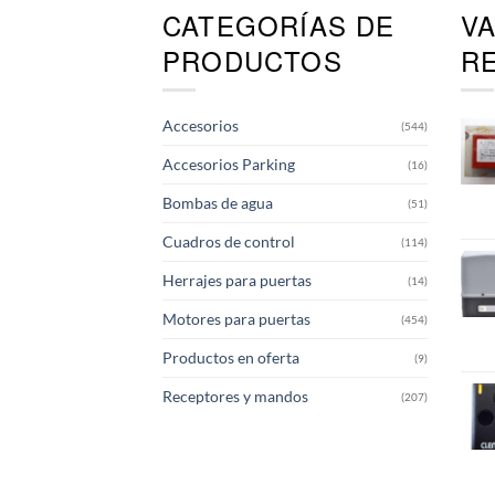
CATEGORÍAS DE
V
Las
opciones
PRODUCTOS
R
se
pueden
elegir
Accesorios
(544)
en
la
Accesorios Parking
(16)
página
de
Bombas de agua
(51)
producto
Cuadros de control
(114)
Herrajes para puertas
(14)
Motores para puertas
(454)
Productos en oferta
(9)
Receptores y mandos
(207)