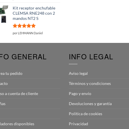
con
5
de 5
Kit receptor enchufable
CLEMSA RNE248 con 2
mandos NT2 S
Valorado
por LEHMANN Daniel
con
5
de 5
NFO GENERAL
INFO LEGAL
rea tu pedido
Aviso legal
acto
Términos y condiciones
so a cuenta de cliente
Pago y envío
ñas
Devoluciones y garantía
Política de cookies
aladores disponibles
Privacidad