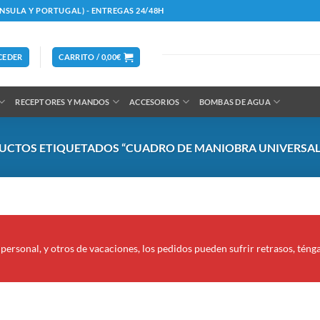
ÍNSULA Y PORTUGAL) - ENTREGAS 24/48H
CEDER
CARRITO /
0,00
€
RECEPTORES Y MANDOS
ACCESORIOS
BOMBAS DE AGUA
CTOS ETIQUETADOS “CUADRO DE MANIOBRA UNIVERSAL
personal, y otros de vacaciones, los pedidos pueden sufrir retrasos, téng