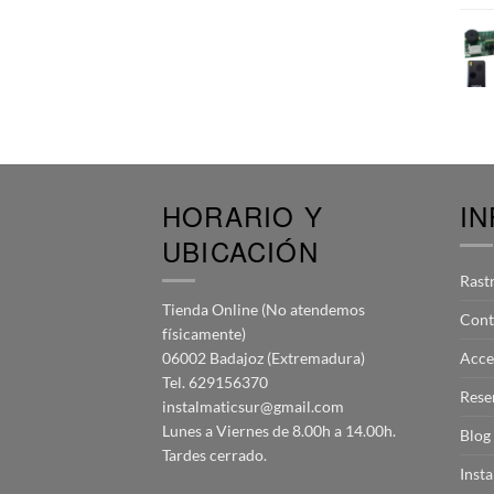
HORARIO Y
I
UBICACIÓN
Rast
Tienda Online (No atendemos
Cont
físicamente)
06002 Badajoz (Extremadura)
Acce
Tel. 629156370
Rese
instalmaticsur@gmail.com
Lunes a Viernes de 8.00h a 14.00h.
Blog
Tardes cerrado.
Inst