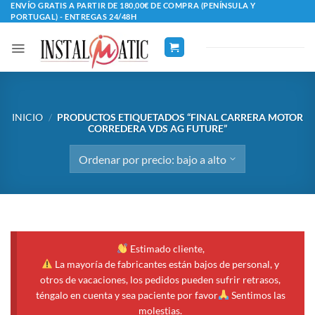
Saltar
ENVÍO GRATIS A PARTIR DE 180,00€ DE COMPRA (PENÍNSULA Y
PORTUGAL) - ENTREGAS 24/48H
al
contenido
INICIO
/
PRODUCTOS ETIQUETADOS “FINAL CARRERA MOTOR
CORREDERA VDS AG FUTURE”
Estimado cliente,
La mayoría de fabricantes están bajos de personal, y
otros de vacaciones, los pedidos pueden sufrir retrasos,
téngalo en cuenta y sea paciente por favor
Sentimos las
molestias.