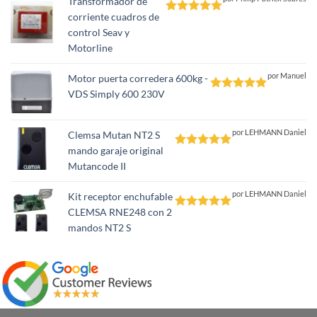
Transformador de
corriente cuadros de
Valorado
control Seav y
con
5
de 5
Motorline
por Manuel
Motor puerta corredera 600kg -
VDS Simply 600 230V
Valorado
con
5
de 5
por LEHMANN Daniel
Clemsa Mutan NT2 S
mando garaje original
Valorado
Mutancode II
con
5
de 5
por LEHMANN Daniel
Kit receptor enchufable
CLEMSA RNE248 con 2
Valorado
mandos NT2 S
con
5
de 5