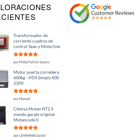
ALORACIONES
ECIENTES
Transformador de
corriente cuadros de
control Seav y Motorline
Valorado
por Philip Patrick Soares
con
5
de 5
Motor puerta corredera
600kg - VDS Simply 600
230V
Valorado
por Manuel
con
5
de 5
Clemsa Mutan NT2 S
mando garaje original
Mutancode II
Valorado
por LEHMANN Daniel