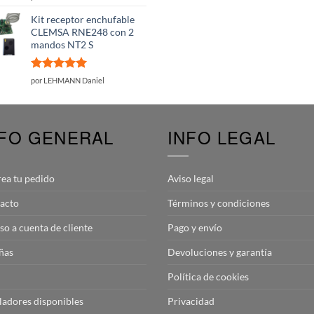
con
5
de 5
Kit receptor enchufable
CLEMSA RNE248 con 2
mandos NT2 S
Valorado
por LEHMANN Daniel
con
5
de 5
NFO GENERAL
INFO LEGAL
rea tu pedido
Aviso legal
acto
Términos y condiciones
so a cuenta de cliente
Pago y envío
ñas
Devoluciones y garantía
Política de cookies
aladores disponibles
Privacidad