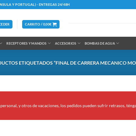
ÍNSULA Y PORTUGAL) - ENTREGAS 24/48H
CEDER
CARRITO /
0,00
€
RECEPTORES Y MANDOS
ACCESORIOS
BOMBAS DE AGUA
UCTOS ETIQUETADOS “FINAL DE CARRERA MECANICO MOT
personal, y otros de vacaciones, los pedidos pueden sufrir retrasos, téng