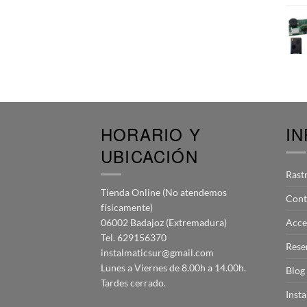
HORARIO Y
I
UBICACIÓN
Rast
Tienda Online (No atendemos
Cont
físicamente)
06002 Badajoz (Extremadura)
Acce
Tel. 629156370
Rese
instalmaticsur@gmail.com
Lunes a Viernes de 8.00h a 14.00h.
Blog
Tardes cerrado.
Inst