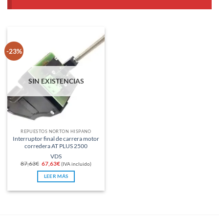
-23%
SIN EXISTENCIAS
REPUESTOS NORTON HISPANO
Interruptor final de carrera motor
corredera AT PLUS 2500
VDS
El
El
87,63
€
67,63
€
(IVA incluido)
precio
precio
original
actual
LEER MÁS
era:
es:
87,63€.
67,63€.