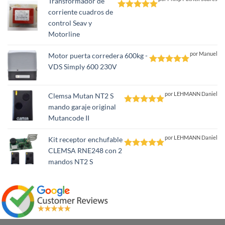
Transformador de
corriente cuadros de
Valorado
control Seav y
con
5
de 5
Motorline
por Manuel
Motor puerta corredera 600kg -
VDS Simply 600 230V
Valorado
con
5
de 5
por LEHMANN Daniel
Clemsa Mutan NT2 S
mando garaje original
Valorado
Mutancode II
con
5
de 5
por LEHMANN Daniel
Kit receptor enchufable
CLEMSA RNE248 con 2
Valorado
mandos NT2 S
con
5
de 5