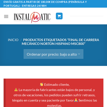
Saltar
ENVÍO GRATIS A PARTIR DE 180,00€ DE COMPRA (PENÍNSULA Y
PORTUGAL) - ENTREGAS 24/48H
al
contenido
INICIO
/
PRODUCTOS ETIQUETADOS “FINAL DE CARRERA
MECÁNICO NORTON HISPANO MSC800”
Estimado cliente,
La mayoría de fabricantes están bajos de personal, y
otros de vacaciones, los pedidos pueden sufrir retrasos,
téngalo en cuenta y sea paciente por favor
Sentimos las
molestias.