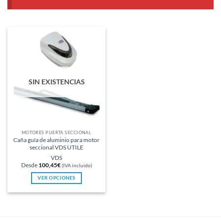
SIN EXISTENCIAS
MOTORES PUERTA SECCIONAL
Caña guía de aluminio para motor
seccional VDS UTILE
VDS
Desde
100,45
€
(IVA incluido)
VER OPCIONES
Este
producto
tiene
múltiples