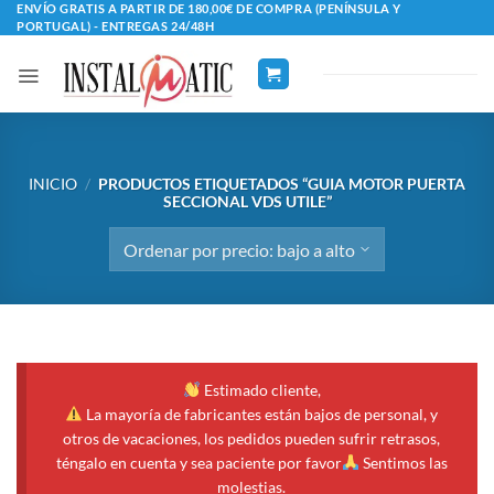
Saltar
ENVÍO GRATIS A PARTIR DE 180,00€ DE COMPRA (PENÍNSULA Y
PORTUGAL) - ENTREGAS 24/48H
al
contenido
INICIO
/
PRODUCTOS ETIQUETADOS “GUIA MOTOR PUERTA
SECCIONAL VDS UTILE”
Estimado cliente,
La mayoría de fabricantes están bajos de personal, y
otros de vacaciones, los pedidos pueden sufrir retrasos,
téngalo en cuenta y sea paciente por favor
Sentimos las
molestias.