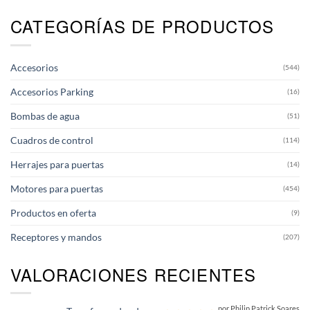
variantes.
CATEGORÍAS DE PRODUCTOS
Las
opciones
se
pueden
Accesorios
(544)
elegir
en
Accesorios Parking
(16)
la
página
Bombas de agua
(51)
de
producto
Cuadros de control
(114)
Herrajes para puertas
(14)
Motores para puertas
(454)
Productos en oferta
(9)
Receptores y mandos
(207)
VALORACIONES RECIENTES
por Philip Patrick Soares