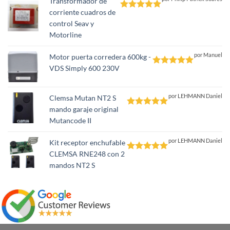
Transformador de
corriente cuadros de
Valorado
control Seav y
con
5
de 5
Motorline
por Manuel
Motor puerta corredera 600kg -
VDS Simply 600 230V
Valorado
con
5
de 5
por LEHMANN Daniel
Clemsa Mutan NT2 S
mando garaje original
Valorado
Mutancode II
con
5
de 5
por LEHMANN Daniel
Kit receptor enchufable
CLEMSA RNE248 con 2
Valorado
mandos NT2 S
con
5
de 5