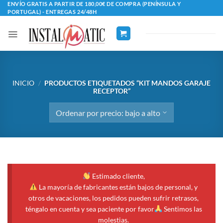
Saltar
ENVÍO GRATIS A PARTIR DE 180,00€ DE COMPRA (PENÍNSULA Y
PORTUGAL) - ENTREGAS 24/48H
al
contenido
INICIO
/
PRODUCTOS ETIQUETADOS “KIT MANDOS GARAJE
RECEPTOR”
Estimado cliente,
La mayoría de fabricantes están bajos de personal, y
otros de vacaciones, los pedidos pueden sufrir retrasos,
téngalo en cuenta y sea paciente por favor
Sentimos las
molestias.