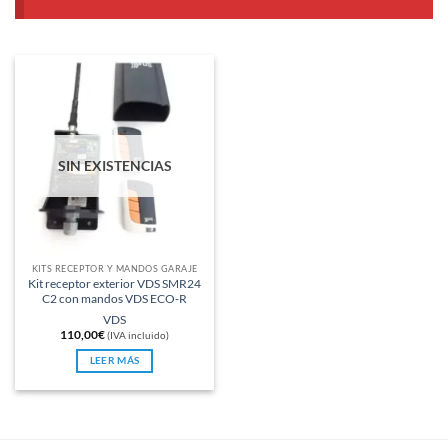
SIN EXISTENCIAS
KITS RECEPTOR Y MANDOS GARAJE
Kit receptor exterior VDS SMR24
C2 con mandos VDS ECO-R
VDS
110,00
€
(IVA incluido)
LEER MÁS