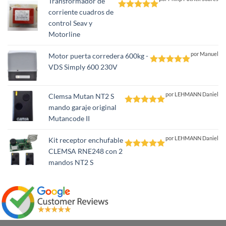
Transformador de
corriente cuadros de
Valorado
control Seav y
con
5
de 5
Motorline
por Manuel
Motor puerta corredera 600kg -
VDS Simply 600 230V
Valorado
con
5
de 5
por LEHMANN Daniel
Clemsa Mutan NT2 S
mando garaje original
Valorado
Mutancode II
con
5
de 5
por LEHMANN Daniel
Kit receptor enchufable
CLEMSA RNE248 con 2
Valorado
mandos NT2 S
con
5
de 5