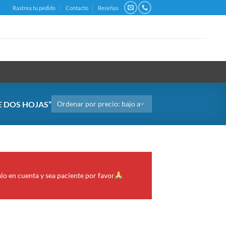
Rastrea tu pedido
Contacto
Reseñas
 DOS HOJAS”
alo en cuenta y sea paciente por favor