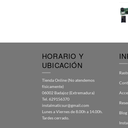
HORARIO Y
I
UBICACIÓN
Rast
Tienda Online (No atendemos
Cont
físicamente)
06002 Badajoz (Extremadura)
Acce
Tel. 629156370
Rese
instalmaticsur@gmail.com
Lunes a Viernes de 8.00h a 14.00h.
Blog
Tardes cerrado.
Inst