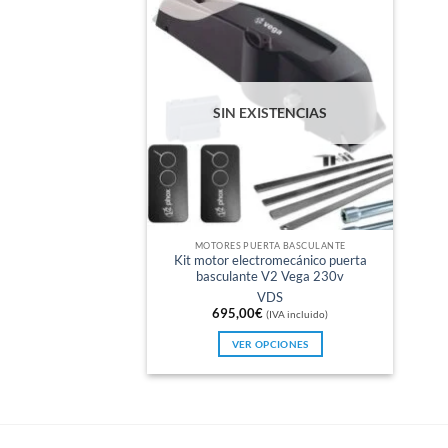
SIN EXISTENCIAS
MOTORES PUERTA BASCULANTE
Kit motor electromecánico puerta
basculante V2 Vega 230v
VDS
695,00
€
(IVA incluido)
VER OPCIONES
Este
producto
tiene
múltiples
variantes.