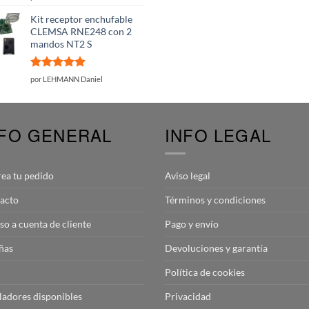
con
5
de 5
Kit receptor enchufable
CLEMSA RNE248 con 2
mandos NT2 S
Valorado
por LEHMANN Daniel
con
5
de 5
NFO GENERAL
INFO LEGAL
rea tu pedido
Aviso legal
acto
Términos y condiciones
so a cuenta de cliente
Pago y envío
ñas
Devoluciones y garantía
Política de cookies
aladores disponibles
Privacidad