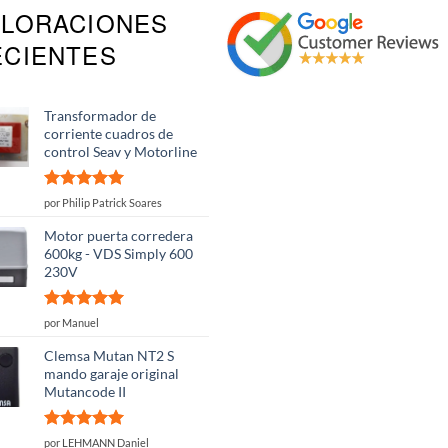
ALORACIONES
ECIENTES
Transformador de
corriente cuadros de
control Seav y Motorline
Valorado
por Philip Patrick Soares
con
5
de 5
Motor puerta corredera
600kg - VDS Simply 600
230V
Valorado
por Manuel
con
5
de 5
Clemsa Mutan NT2 S
mando garaje original
Mutancode II
Valorado
por LEHMANN Daniel