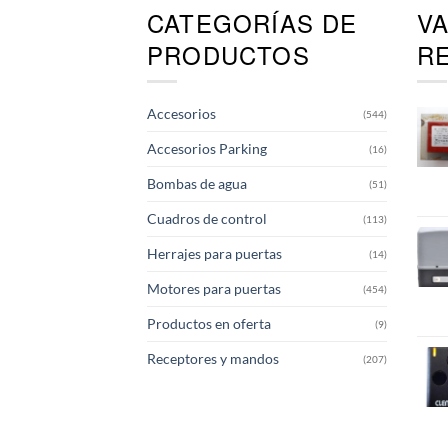
CATEGORÍAS DE
V
Las
opciones
PRODUCTOS
R
se
pueden
elegir
Accesorios
(544)
en
la
Accesorios Parking
(16)
página
de
Bombas de agua
(51)
producto
Cuadros de control
(113)
Herrajes para puertas
(14)
Motores para puertas
(454)
Productos en oferta
(9)
Receptores y mandos
(207)