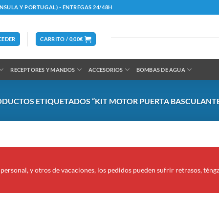
ÍNSULA Y PORTUGAL) - ENTREGAS 24/48H
CEDER
CARRITO /
0,00
€
RECEPTORES Y MANDOS
ACCESORIOS
BOMBAS DE AGUA
DUCTOS ETIQUETADOS “KIT MOTOR PUERTA BASCULANTE
personal, y otros de vacaciones, los pedidos pueden sufrir retrasos, téng