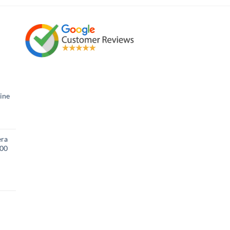
ine
era
600
l