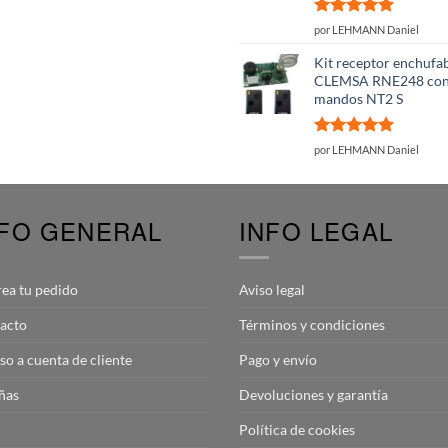
Valorado
por LEHMANN Daniel
con
5
de 5
Kit receptor enchufa
CLEMSA RNE248 con
mandos NT2 S
Valorado
por LEHMANN Daniel
con
5
de 5
NFO GENERAL
INFO LEGAL
rea tu pedido
Aviso legal
acto
Términos y condiciones
so a cuenta de cliente
Pago y envío
ñas
Devoluciones y garantía
Política de cookies