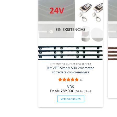
SIN EXISTENCIAS
KITS MOTOR PUERTA CORREDERA
Kit VDS Simply 600 24v motor
corredera con cremallera
(1)
Valorado
VDS
con
5
de 5
Desde
289,00
€
(IVA incluido)
VER OPCIONES
Este
producto
tiene