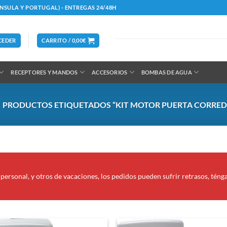
ÍNSULA Y PORTUGAL) - ENTREGAS 24/48H
CEDER
CARRITO /
0,00
€
RECEPTORES Y MANDOS
ACCESORIOS
BOMBAS DE AGUA
PRODUCTOS ETIQUETADOS “KIT MOTOR PUERTA CORRED
personal, y otros de vacaciones, los pedidos pueden sufrir retrasos, téng