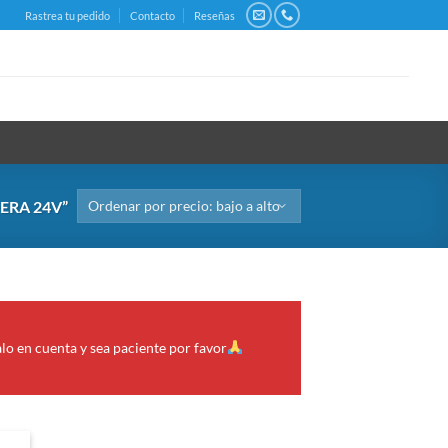
Rastrea tu pedido
Contacto
Reseñas
ERA 24V”
alo en cuenta y sea paciente por favor