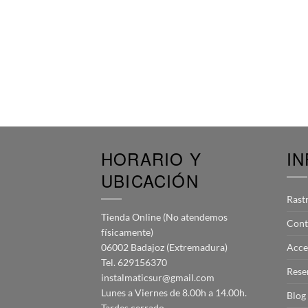
HORARIO Y
I
UBICACIÓN
Rast
Tienda Online (No atendemos
Cont
físicamente)
06002 Badajoz (Extremadura)
Acce
Tel. 629156370
Rese
instalmaticsur@gmail.com
Lunes a Viernes de 8.00h a 14.00h.
Blog
Tardes cerrado.