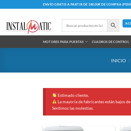
Saltar
ENVÍO GRATIS A PARTIR DE 180,00€ DE COMPRA (PEN
al
contenido
AC
MOTORES PARA PUERTAS
CUADROS DE CONTROL
INICIO
/
Estimado cliente,
La mayoría de fabricantes están bajos de 
Sentimos las molestias.