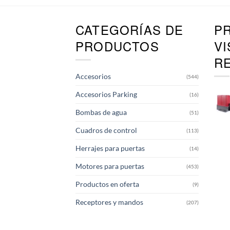
múltiples
variantes.
CATEGORÍAS DE
P
Las
opciones
PRODUCTOS
V
se
R
pueden
elegir
Accesorios
(544)
en
la
Accesorios Parking
(16)
página
de
Bombas de agua
(51)
producto
Cuadros de control
(113)
Herrajes para puertas
(14)
Motores para puertas
(453)
Productos en oferta
(9)
Receptores y mandos
(207)