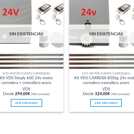
SIN EXISTENCIAS
SIN EXISTENCIAS
KITS MOTOR PUERTA CORREDERA
KITS MOTOR PUERTA CORREDERA
Kit VDS Simply 600 24v motor
Kit VDS CARRERA 800kg 24v mot
corredera + cremallera acero
corredera cremallera acero
VDS
VDS
Desde
294,00
€
Desde
324,00
€
(IVA incluido)
(IVA incluido)
VER OPCIONES
VER OPCIONES
Este
Este
producto
producto
tiene
tiene
múltiples
múltiples
variantes.
variantes.