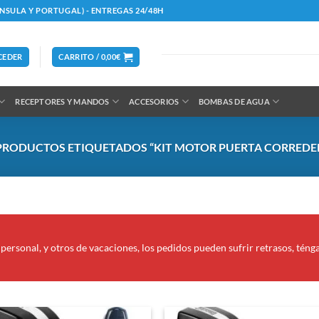
ÍNSULA Y PORTUGAL) - ENTREGAS 24/48H
CEDER
CARRITO /
0,00
€
RECEPTORES Y MANDOS
ACCESORIOS
BOMBAS DE AGUA
RODUCTOS ETIQUETADOS “KIT MOTOR PUERTA CORREDER
personal, y otros de vacaciones, los pedidos pueden sufrir retrasos, téng