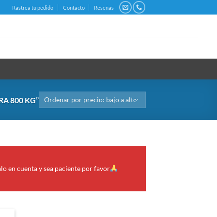
Rastrea tu pedido
Contacto
Reseñas
A 800 KG”
alo en cuenta y sea paciente por favor