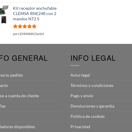
con
5
de 5
Kit receptor enchufable
CLEMSA RNE248 con 2
mandos NT2 S
Valorado
por LEHMANN Daniel
con
5
de 5
NFO GENERAL
INFO LEGAL
rea tu pedido
Aviso legal
acto
Términos y condiciones
so a cuenta de cliente
Pago y envío
ñas
Devoluciones y garantía
Política de cookies
aladores disponibles
Privacidad