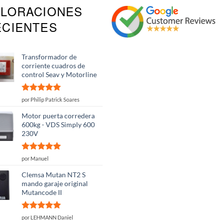
ALORACIONES
Las
opciones
ECIENTES
se
pueden
elegir
Transformador de
en
corriente cuadros de
la
control Seav y Motorline
página
de
producto
Valorado
por Philip Patrick Soares
con
5
de 5
Motor puerta corredera
600kg - VDS Simply 600
230V
Valorado
por Manuel
con
5
de 5
Clemsa Mutan NT2 S
mando garaje original
Mutancode II
Valorado
por LEHMANN Daniel