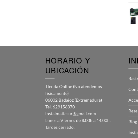
HORARIO Y
I
UBICACIÓN
Rast
Tienda Online (No atendemos
Cont
físicamente)
06002 Badajoz (Extremadura)
Acce
Tel. 629156370
Rese
instalmaticsur@gmail.com
Lunes a Viernes de 8.00h a 14.00h.
Blog
Tardes cerrado.
Inst