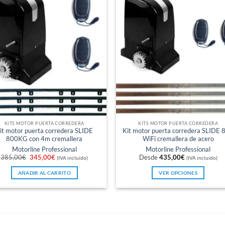
KITS MOTOR PUERTA CORREDERA
KITS MOTOR PUERTA CORREDERA
it motor puerta corredera SLIDE
Kit motor puerta corredera SLIDE 
800KG con 4m cremallera
WiFi cremallera de acero
Motorline Professional
Motorline Professional
El
El
385,00
€
345,00
€
Desde
435,00
€
(IVA incluido)
(IVA incluido)
precio
precio
original
actual
AÑADIR AL CARRITO
VER OPCIONES
era:
es:
385,00€.
345,00€.
Este
producto
tiene
múltiples
variantes.