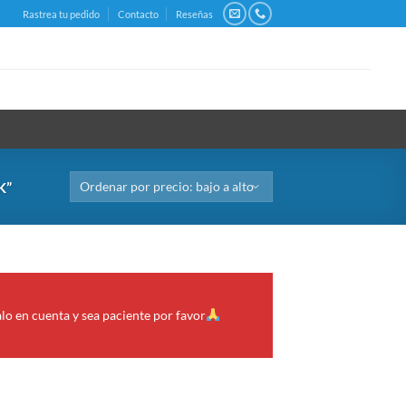
Rastrea tu pedido
Contacto
Reseñas
K”
alo en cuenta y sea paciente por favor