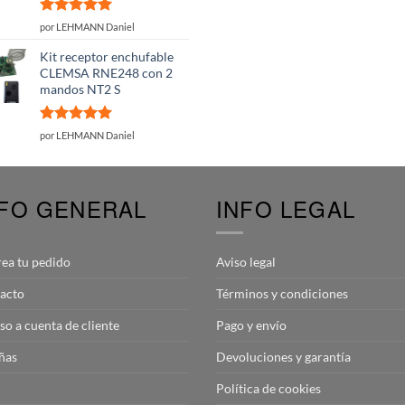
Valorado
por LEHMANN Daniel
con
5
de 5
Kit receptor enchufable
CLEMSA RNE248 con 2
mandos NT2 S
Valorado
por LEHMANN Daniel
con
5
de 5
NFO GENERAL
INFO LEGAL
rea tu pedido
Aviso legal
acto
Términos y condiciones
so a cuenta de cliente
Pago y envío
ñas
Devoluciones y garantía
Política de cookies