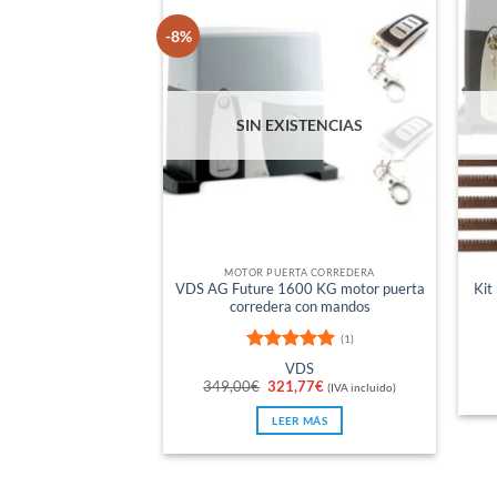
-8%
SIN EXISTENCIAS
MOTOR PUERTA CORREDERA
VDS AG Future 1600 KG motor puerta
Kit
corredera con mandos
(1)
Valorado
VDS
con
5
de 5
El
El
349,00
€
321,77
€
(IVA incluido)
precio
precio
original
actual
LEER MÁS
era:
es:
349,00€.
321,77€.