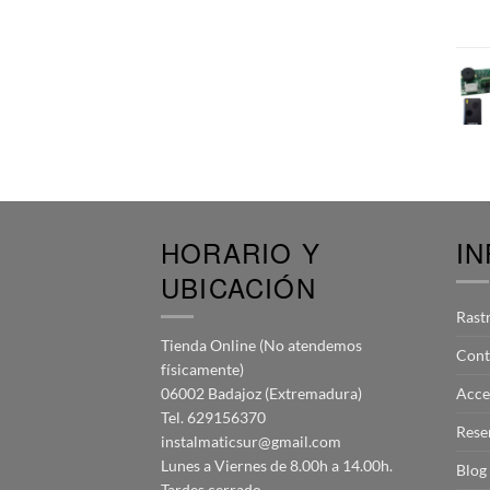
HORARIO Y
I
UBICACIÓN
Rast
Tienda Online (No atendemos
Cont
físicamente)
06002 Badajoz (Extremadura)
Acce
Tel. 629156370
Rese
instalmaticsur@gmail.com
Lunes a Viernes de 8.00h a 14.00h.
Blog
Tardes cerrado.