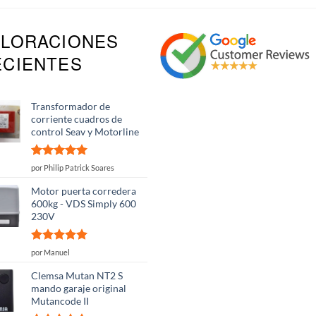
ALORACIONES
ECIENTES
Transformador de
corriente cuadros de
control Seav y Motorline
Valorado
por Philip Patrick Soares
con
5
de 5
Motor puerta corredera
600kg - VDS Simply 600
230V
Valorado
por Manuel
con
5
de 5
Clemsa Mutan NT2 S
mando garaje original
Mutancode II