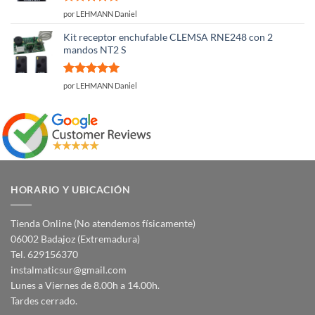
Valorado
por LEHMANN Daniel
con
5
de 5
Kit receptor enchufable CLEMSA RNE248 con 2
mandos NT2 S
Valorado
por LEHMANN Daniel
con
5
de 5
HORARIO Y UBICACIÓN
Tienda Online (No atendemos físicamente)
06002 Badajoz (Extremadura)
Tel. 629156370
instalmaticsur@gmail.com
Lunes a Viernes de 8.00h a 14.00h.
Tardes cerrado.