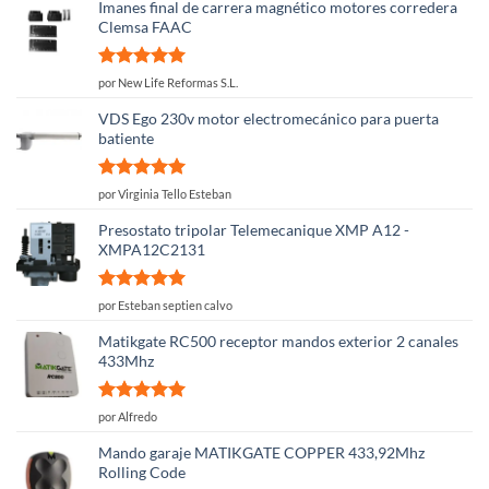
Imanes final de carrera magnético motores corredera
Clemsa FAAC
Valorado
por New Life Reformas S.L.
con
5
de 5
VDS Ego 230v motor electromecánico para puerta
batiente
Valorado
por Virginia Tello Esteban
con
5
de 5
Presostato tripolar Telemecanique XMP A12 -
XMPA12C2131
Valorado
por Esteban septien calvo
con
5
de 5
Matikgate RC500 receptor mandos exterior 2 canales
433Mhz
Valorado
por Alfredo
con
5
de 5
Mando garaje MATIKGATE COPPER 433,92Mhz
Rolling Code