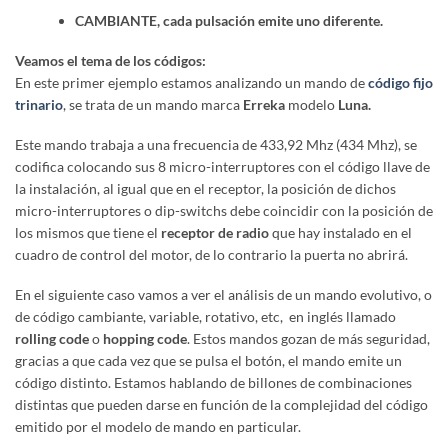
CAMBIANTE, cada pulsación emite uno diferente.
Veamos el tema de los códigos:
En este primer ejemplo estamos analizando un mando de
código fijo
trinario
, se trata de un mando marca
Erreka
modelo
Luna.
Este mando trabaja a una frecuencia de 433,92 Mhz (434 Mhz), se
codifica colocando sus 8 micro-interruptores con el código llave de
la instalación, al igual que en el receptor, la posición de dichos
micro-interruptores o dip-switchs debe coincidir con la posición de
los mismos que tiene el
receptor de radio
que hay instalado en el
cuadro de control del motor, de lo contrario la puerta no abrirá.
En el siguiente caso vamos a ver el análisis de un mando evolutivo, o
de código cambiante, variable, rotativo, etc, en inglés llamado
rolling code
o
hopping code
. Estos mandos gozan de más seguridad,
gracias a que cada vez que se pulsa el botón, el mando emite un
código distinto. Estamos hablando de billones de combinaciones
distintas que pueden darse en función de la complejidad del código
emitido por el modelo de mando en particular.