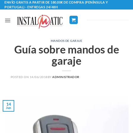
Saltar
ENVÍO GRATIS A PARTIR DE 180,00€ DE COMPRA (PENÍNSULA Y
PORTUGAL) - ENTREGAS 24/48H
al
contenido
MANDOS DE GARAJE
Guía sobre mandos de
garaje
POSTED ON
14/06/2018
BY
ADMINISTRADOR
14
Jun