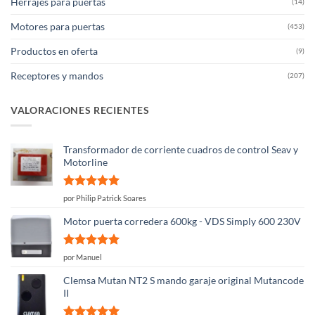
Herrajes para puertas
(14)
Motores para puertas
(453)
Productos en oferta
(9)
Receptores y mandos
(207)
VALORACIONES RECIENTES
Transformador de corriente cuadros de control Seav y
Motorline
Valorado
por Philip Patrick Soares
con
5
de 5
Motor puerta corredera 600kg - VDS Simply 600 230V
Valorado
por Manuel
con
5
de 5
Clemsa Mutan NT2 S mando garaje original Mutancode
II