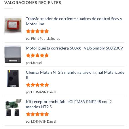
VALORACIONES RECIENTES
Transformador de corriente cuadros de control Seav y
Motorline
Valorado
por Philip Patrick Soares
con
5
de 5
Motor puerta corredera 600kg - VDS Simply 600 230V
Valorado
por Manuel
con
5
de 5
Clemsa Mutan NT2 S mando garaje original Mutancode
II
Valorado
por LEHMANN Daniel
con
5
de 5
Kit receptor enchufable CLEMSA RNE248 con 2
mandos NT2 S
Valorado
por LEHMANN Daniel
con
5
de 5