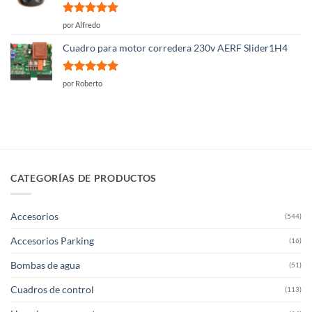
Valorado
por Alfredo
con
5
de 5
Cuadro para motor corredera 230v AERF Slider1H4
Valorado
por Roberto
con
5
de 5
CATEGORÍAS DE PRODUCTOS
Accesorios
(544)
Accesorios Parking
(16)
Bombas de agua
(51)
Cuadros de control
(113)