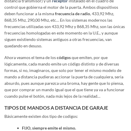
distancia transmisor) y un
receptor
instalado en el cuadro de
control que gobierna el motor de la puerta. Ambos dispositivos
deben funcionar a la misma
frecuencia de radio
, 433,92 Mhz,
868,35 Mhz, 290,00 Mhz, etc… En los sistemas modernos las
frecuencias utilizadas son 433,92 Mhz y 868,35 Mhz, son las únicas
frecuencias homologadas en este momento en la U.E., y aunque
siguen existiendo sistemas antiguos a otras frecuencias, van
quedando en desuso.
Ahora veamos el tema de los
códigos
que emiten, por que
lógicamente, cada mando emite un código distinto y de diversas
formas, si no, imaginaros, que solo por tener el mismo modelo de
mando a distancia pudieras accionar la puerta de cualquiera, seria
absurdo, pues aunque parezca una broma, hay gente que lo piensa,
que por comprar un mando igual que el que tiene ya va a funcionar
cuando pulse el botón, nada más lejos de la realidad…
TIPOS DE MANDOS A DISTANCIA DE GARAJE
Básicamente existen dos tipo de codigos:
FIJO, siempre emite el mismo.