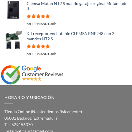
Clemsa Mutan NT2 S mando garaje original Mutancode
II
Valorado
por LEHMANN Daniel
con
5
de 5
Kit receptor enchufable CLEMSA RNE248 con 2
mandos NT2 S
Valorado
por LEHMANN Daniel
con
5
de 5
HORARIO Y UBICACIÓN
Tienda Online (No atendemos físicamente)
06002 Badajoz (Extremadura)
Tel. 629156370
instalmaticsur@gmail.com