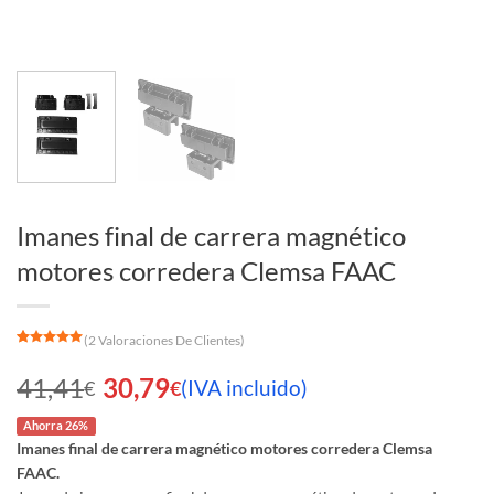
Imanes final de carrera magnético
motores corredera Clemsa FAAC
(
2
Valoraciones De Clientes)
Valorado
2
con
5
de 5
41,41
30,79
(IVA incluido)
en base a
€
€
valoraciones
de clientes
El
El
Ahorra 26%
Imanes final de carrera magnético motores corredera Clemsa
precio
precio
FAAC.
original
actual