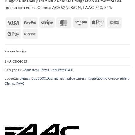
Juego de imanes para final de carrera magnético de motores de
era:
es:
puerta corredera Clemsa AC562N, 862N, FAAC 740, 741.
41,41€.
30,79€.
Sin existencias
SKU:
63001035
Categorías:
Repuestos Clemsa
,
Repuestos FAAC
Etiquetas:
clemsa faac 63001035
,
Imanes final de carrera magnético motores corredera
Clemsa FAAC