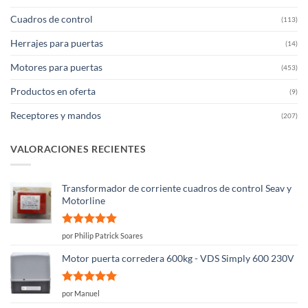
Cuadros de control
(113)
Herrajes para puertas
(14)
Motores para puertas
(453)
Productos en oferta
(9)
Receptores y mandos
(207)
VALORACIONES RECIENTES
Transformador de corriente cuadros de control Seav y
Motorline
Valorado
por Philip Patrick Soares
con
5
de 5
Motor puerta corredera 600kg - VDS Simply 600 230V
Valorado
por Manuel
con
5
de 5