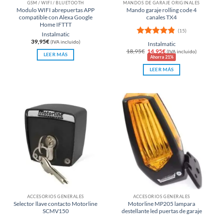
GSM / WIFI / BLUETOOTH
MANDOS DE GARAJE ORIGINALES
Modulo WIFI abrepuertas APP
Mando garaje rolling code 4
compatible con Alexa Google
canales TX4
Home IFTTT
(15)
Instalmatic
39,95
€
Valorado
(IVA incluido)
Instalmatic
con
4.8
de
El
El
18,95
€
14,95
€
(IVA incluido)
LEER MÁS
precio
precio
5
Ahorra 21%
original
actual
era:
es:
LEER MÁS
18,95€.
14,95€.
ACCESORIOS GENERALES
ACCESORIOS GENERALES
Selector llave contacto Motorline
Motorline MP205 lampara
SCMV150
destellante led puertas de garaje