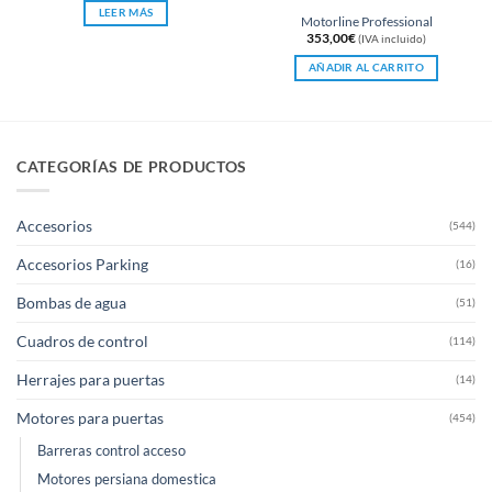
LEER MÁS
Valorado
Motorline Professional
con
5
de 5
353,00
€
(IVA incluido)
AÑADIR AL CARRITO
CATEGORÍAS DE PRODUCTOS
Accesorios
(544)
Accesorios Parking
(16)
Bombas de agua
(51)
Cuadros de control
(114)
Herrajes para puertas
(14)
Motores para puertas
(454)
Barreras control acceso
Motores persiana domestica