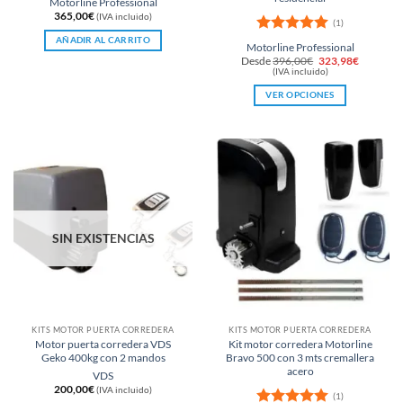
Motorline Professional
365,00
€
(IVA incluido)
(1)
AÑADIR AL CARRITO
Valorado
Motorline Professional
con
5
de 5
El
El
Desde
396,00
€
323,98
€
precio
precio
(IVA incluido)
original
actual
era:
es:
VER OPCIONES
396,00€.
323,98€.
Este
producto
tiene
múltiples
variantes.
Las
opciones
se
SIN EXISTENCIAS
pueden
elegir
en
la
página
KITS MOTOR PUERTA CORREDERA
KITS MOTOR PUERTA CORREDERA
de
Motor puerta corredera VDS
Kit motor corredera Motorline
producto
Geko 400kg con 2 mandos
Bravo 500 con 3 mts cremallera
acero
VDS
200,00
€
(IVA incluido)
(1)