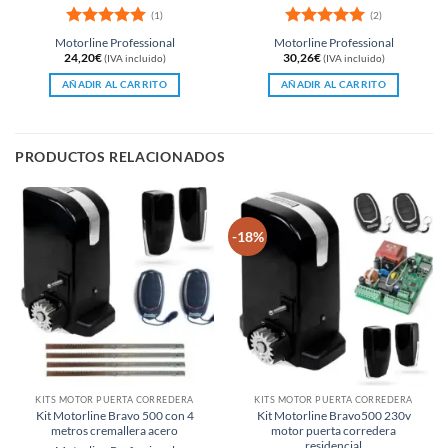
(1)
(2)
Valorado
Valorado
Motorline Professional
Motorline Professional
con
5
de 5
con
5
de 5
24,20
€
30,26
€
(IVA incluido)
(IVA incluido)
AÑADIR AL CARRITO
AÑADIR AL CARRITO
PRODUCTOS RELACIONADOS
-18%
KITS MOTOR PUERTA CORREDERA
KITS MOTOR PUERTA CORREDERA
Kit Motorline Bravo 500 con 4
Kit Motorline Bravo500 230v
metros cremallera acero
motor puerta corredera
residencial