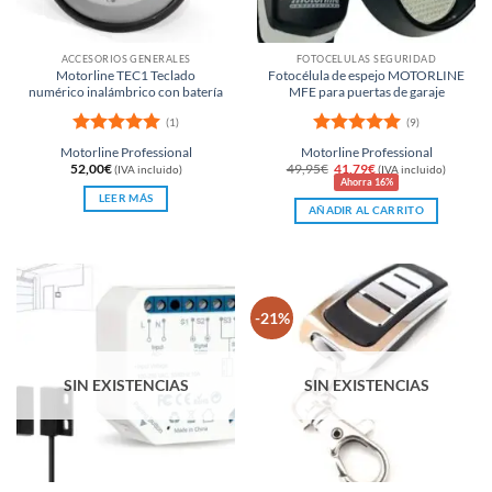
ACCESORIOS GENERALES
FOTOCÉLULAS SEGURIDAD
Motorline TEC1 Teclado
Fotocélula de espejo MOTORLINE
numérico inalámbrico con batería
MFE para puertas de garaje
(1)
(9)
Valorado
Valorado
Motorline Professional
Motorline Professional
con
5
de 5
con
5
de 5
El
El
52,00
€
49,95
€
41,79
€
(IVA incluido)
(IVA incluido)
precio
precio
Ahorra 16%
original
actual
LEER MÁS
era:
es:
AÑADIR AL CARRITO
49,95€.
41,79€.
-21%
SIN EXISTENCIAS
SIN EXISTENCIAS