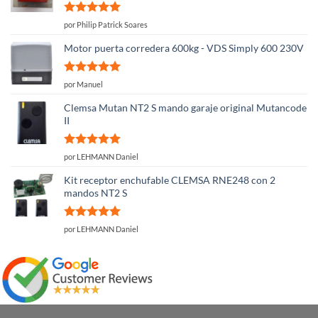
Valorado
por Philip Patrick Soares
con
5
de 5
Motor puerta corredera 600kg - VDS Simply 600 230V
Valorado
por Manuel
con
5
de 5
Clemsa Mutan NT2 S mando garaje original Mutancode
II
Valorado
por LEHMANN Daniel
con
5
de 5
Kit receptor enchufable CLEMSA RNE248 con 2
mandos NT2 S
Valorado
por LEHMANN Daniel
con
5
de 5