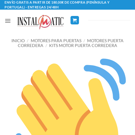
Saltar
ENVÍO GRATIS A PARTIR DE 180,00€ DE COMPRA (PENÍNSULA Y
PORTUGAL) - ENTREGAS 24/48H
al
contenido
INICIO
/
MOTORES PARA PUERTAS
/
MOTORES PUERTA
CORREDERA
/
KITS MOTOR PUERTA CORREDERA