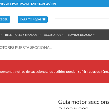
ÍNSULA Y PORTUGAL) - ENTREGAS 24/48H
CEDER
CARRITO /
0,00
€
RECEPTORES Y MANDOS
ACCESORIOS
BOMBAS DE AGUA
OTORES PUERTA SECCIONAL
personal, y otros de vacaciones, los pedidos pueden sufrir retrasos, téng
Guía motor seccion