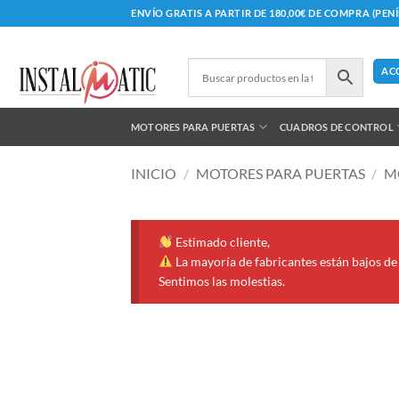
Saltar
ENVÍO GRATIS A PARTIR DE 180,00€ DE COMPRA (PEN
al
contenido
AC
MOTORES PARA PUERTAS
CUADROS DE CONTROL
INICIO
/
MOTORES PARA PUERTAS
/
M
Estimado cliente,
La mayoría de fabricantes están bajos de 
Sentimos las molestias.