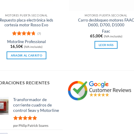
MOTORES PUERTA SECCIONAL
MOTORES PUERTA SECCIONAL
Repuesto placa electrónica leds
Carro desbloqueo motores FAA
cortesía motor Rosso Evo
D600, D700, D1000
Faac
(7)
65,00
€
(IVA incluido)
Valorado
Motorline Professional
con
4.71
LEER MÁS
16,50
€
(IVA incluido)
de 5
AÑADIR AL CARRITO
ORACIONES RECIENTES
Transformador de
corriente cuadros de
control Seav y Motorline
Valorado
por Philip Patrick Soares
con
5
de 5