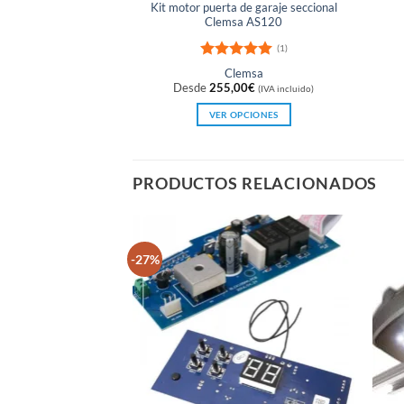
Kit motor puerta de garaje seccional
Clemsa AS120
(1)
Valorado
Clemsa
con
5
de 5
Desde
255,00
€
(IVA incluido)
VER OPCIONES
Este
producto
tiene
PRODUCTOS RELACIONADOS
múltiples
variantes.
Las
opciones
-27%
se
pueden
elegir
en
la
página
de
producto