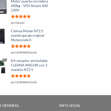
Motor puerta corredera
600kg - VDS Simply 600
230V
Valorado
por Manuel
con
5
de 5
Clemsa Mutan NT2 S
mando garaje original
Mutancode II
Valorado
por LEHMANN Daniel
con
5
de 5
Kit receptor enchufable
CLEMSA RNE248 con 2
mandos NT2 S
Valorado
por LEHMANN Daniel
con
5
de 5
O GENERAL
INFO LEGAL