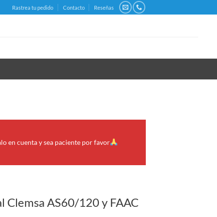
Rastrea tu pedido
Contacto
Reseñas
alo en cuenta y sea paciente por favor
al Clemsa AS60/120 y FAAC