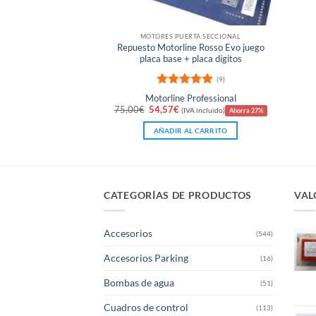
MOTORES PUERTA SECCIONAL
Repuesto Motorline Rosso Evo juego
placa base + placa dígitos
(9)
Valorado
Motorline Professional
con
5
de 5
El
El
75,00
€
54,57
€
(IVA incluido)
Ahorra 27%
precio
precio
original
actual
AÑADIR AL CARRITO
era:
es:
75,00€.
54,57€.
CATEGORÍAS DE PRODUCTOS
VAL
Accesorios
(544)
Accesorios Parking
(16)
Bombas de agua
(51)
Cuadros de control
(113)