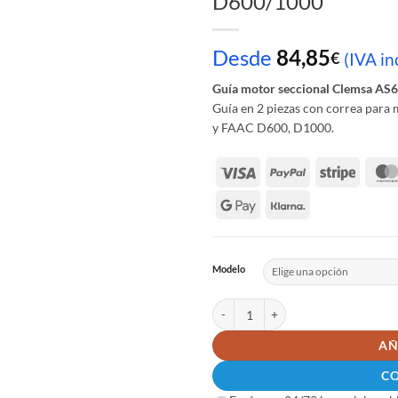
D600/1000
Desde
84,85
€
(IVA in
Guía motor seccional Clemsa AS
Guía en 2 piezas con correa par
y FAAC D600, D1000.
Modelo
Guía motor seccional Clemsa AS60
AÑ
C