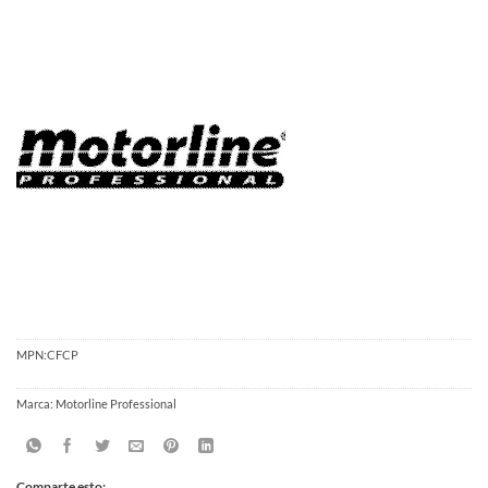
MPN:
CFCP
Marca:
Motorline Professional
Comparte esto: