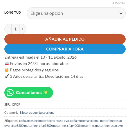
LIMPIAR
LONGITUD
Caña de acero 2 piezas con cadena motor Motorline Rosso CFCP cantidad
AÑADIR AL PEDIDO
COMPRAR AHORA
Entrega estimada el 10 - 11 agosto, 2026
Envíos en 24/72 horas laborables
Pagos protegidos y seguros
3 Años de garantía. Devoluciónes 14 días
Consúltanos
SKU:
CFCP
Categoría:
Motores puerta seccional
Etiquetas:
caña arrastre motor techo rosso evo
,
caña motor seccional motorline rosso
evo
,
cfcp3200 motorline
,
cfcp3600 motorline
,
cfcp4000 motorline
,
motorline rosso evo