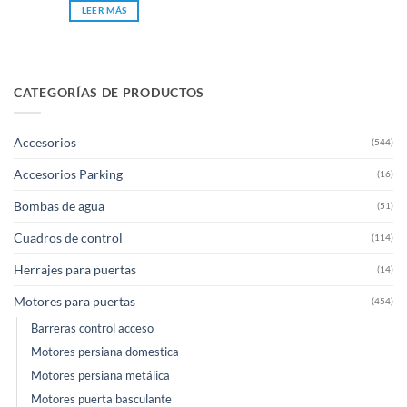
LEER MÁS
producto
tiene
múltiples
variantes.
Las
CATEGORÍAS DE PRODUCTOS
opciones
se
pueden
Accesorios
(544)
elegir
en
Accesorios Parking
(16)
la
Bombas de agua
página
(51)
de
Cuadros de control
(114)
producto
Herrajes para puertas
(14)
Motores para puertas
(454)
Barreras control acceso
Motores persiana domestica
Motores persiana metálica
Motores puerta basculante