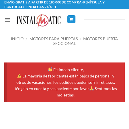
Saltar
ENVÍO GRATIS A PARTIR DE 180,00€ DE COMPRA (PENÍNSULA Y
PORTUGAL) - ENTREGAS 24/48H
al
contenido
INICIO
/
MOTORES PARA PUERTAS
/
MOTORES PUERTA
SECCIONAL
Estimado cliente,
La mayoría de fabricantes están bajos de personal, y
otros de vacaciones, los pedidos pueden sufrir retrasos,
téngalo en cuenta y sea paciente por favor
Sentimos las
molestias.