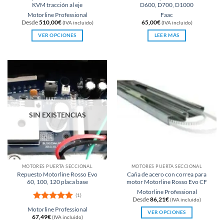
KVM tracción al eje
D600, D700, D1000
Motorline Professional
Faac
Desde
510,00
€
65,00
€
(IVA incluido)
(IVA incluido)
VER OPCIONES
LEER MÁS
Este
producto
tiene
múltiples
variantes.
Las
opciones
se
SIN EXISTENCIAS
pueden
elegir
en
la
página
MOTORES PUERTA SECCIONAL
MOTORES PUERTA SECCIONAL
de
Repuesto Motorline Rosso Evo
Caña de acero con correa para
producto
60, 100, 120 placa base
motor Motorline Rosso Evo CF
Motorline Professional
(1)
Desde
86,21
€
(IVA incluido)
Valorado
Motorline Professional
VER OPCIONES
con
5
de 5
67,49
€
(IVA incluido)
Este