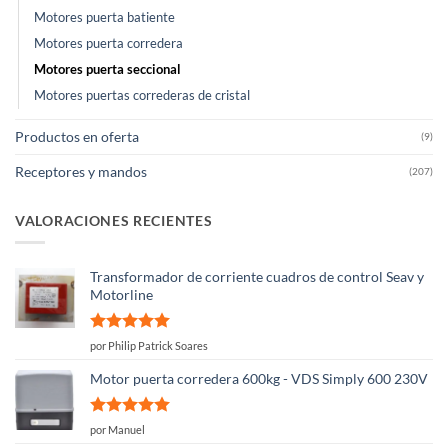
Motores puerta batiente
Motores puerta corredera
Motores puerta seccional
Motores puertas correderas de cristal
Productos en oferta
(9)
Receptores y mandos
(207)
VALORACIONES RECIENTES
Transformador de corriente cuadros de control Seav y
Motorline
Valorado
por Philip Patrick Soares
con
5
de 5
Motor puerta corredera 600kg - VDS Simply 600 230V
Valorado
por Manuel
con
5
de 5