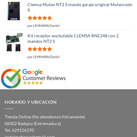
Clemsa Mutan NT2 S mando garaje original Mutancode
II
Valorado
por LEHMANN Daniel
con
5
de 5
Kit receptor enchufable CLEMSA RNE248 con 2
mandos NT2 S
Valorado
por LEHMANN Daniel
con
5
de 5
HORARIO Y UBICACIÓN
Tienda Online (No atendemos físicamente)
06002 Badajoz (Extremadura)
Tel. 629156370
instalmaticsur@gmail.com