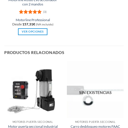
con 2 mandos
(3)
Valorado
Motorline Professional
con
5
de 5
Desde
157,31
€
(IVA incluido)
VER OPCIONES
Este
producto
tiene
PRODUCTOS RELACIONADOS
múltiples
variantes.
Las
opciones
se
pueden
elegir
en
SIN EXISTENCIAS
la
página
de
producto
MOTORES PUERTA SECCIONAL
MOTORES PUERTA SECCIONAL
Motor puerta seccional industrial
Carro desbloqueo motores FAAC